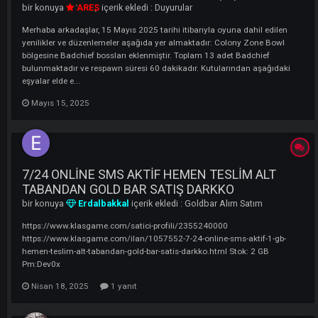
başarı garantilidir. Trina kullanmazsanız eşyanız yanar, lütfen “eşya
yandı” diye PM atmayınız. [ AKTİF ] %70 Quest Görevleri Aktif: Eslant
bölg...
Mayıs 22, 2025
DARKKO Güncelleme Notları ( 5 )
Bildiri
bir konuya
ARES
içerik ekledi :
Duyurular
Merhaba arkadaşlar, 15 Mayıs 2025 tarihi itibarıyla oyuna dahil edile
yenilikler ve düzenlemeler aşağıda yer almaktadır: Colony Zone Bowl
bölgesine Badchief bossları eklenmiştir. Toplam 13 adet Badchief
bulunmaktadır ve respawn süresi 60 dakikadır. Kutularından aşağıda
eşyalar elde e...
Mayıs 15, 2025