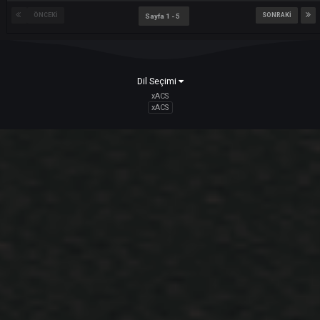
SURPRISE CLANI 4 NISAN DARKKO
Clan Tanıtım
bir konuya
aufschwung
içerik ekledi :
Clanlar
Her sw'de kafaya oynadığımız gibi 4 nisan Darkko sunucusunda da
iNCUBUS clanı Surprise Ekip ile birlikte kafaya oynayacagımızı bütün
herkese bildirmek isterim. Herkese şimdiden iyi oyunlar , bol şanslar !
Surprise TAG Diğer videolarımıza göz atmak isterseniz : https://www..
Mart 14, 2025
2 yanıt
SAPKINSAPIGINDIR Clanı olarak
Clan Tanıtım
Darkko'ya kavuşuyoruz!
bir konuya
newasas
içerik ekledi :
Clanlar
SAPIK SAPKIN ISTISMARCI KURUOZAN35 MANCIK KANCIK olarak
yerlerimizi alıyoruz vericeğimiz rahatsızlık için özür dileriz...