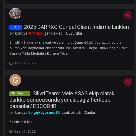
AllStarz Clanı Olarak DarkKO 'dayız.
Clan Tanıtım
bir konuya
OLderGuard
içerik ekledi :
Clanlar
Selam olsun DarkKO Oyuncuları'na, Bu oyunu bizlere sunmak için
gece/gündüz çalışan bütün DarkKO ekibine ayrıca teşekkür ediyorum/
Öncelikle bir çok çeşitli MMORPG oyunlarında yer almış bulunmaktayı
Ancak 'DarkKO' sunucusuna AllStarz ailesi olarak toplu bir şekilde
başlama ka...
Nisan 5, 2025
AFRIKA Clanı Memleketin En İyisi
Clan Tanıtım
DARKKO da
bir konuya
mkatasdemir
içerik ekledi :
Clanlar
Selamlar Dostlar, Birçok pvp de kafaya oynamış , kendi halinde , efendi
sakin , kimseyle derdi olmayan , çarpışmayı seven ve seviyeli bir oyun 
bizde DARKKO da yerimizi almaya geliyoruz. Saygılarımız ve
Sevgilerimizle ! https://hizliresim.com/r98swnu