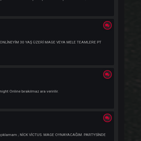
Açıklamam ; Başlayacak olan arkadaşlara şimdiden başarılar dilerim/z.
. AKŞAMLARI 7-8 SAAT ONLİNEYİM 30 YAŞ ÜZERİ MAGE VEYA MELE TEAMLERE 