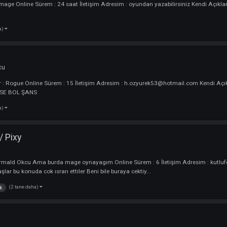
orum Yine Burdayım Yine Sahalardayım Bostayım Şuanlık Ek...
2
(2 tane daha)
corneliamari
best
an Arıyorum.
yuncu
erler : mage Online Sürem : 24 saat İletişim Adresim : oyundan yazabilir
3 tane daha)
ER
i :
Oyuncu
arakterler : Rogue Online Sürem : 15 İletişim Adresim : h.ozyurek53@
AR HERKESE BOL ŞANS
1 tane daha)