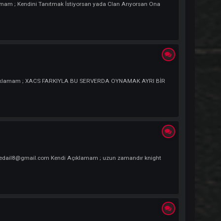
siniz Kendi Açıklamam ; Kendini Tanıtmak İstiyorsan yada Clan Arıyorsan 
hotmail.com Kendi Açıklamam ; XACS FARKIYLA BU SERVERDA OYNAMAK AYRI