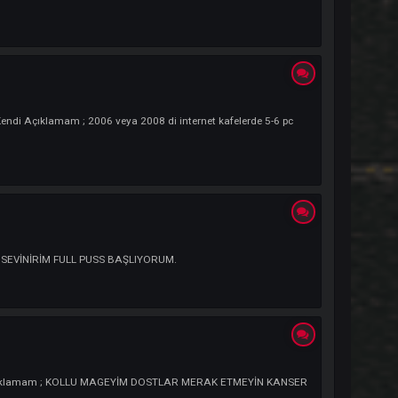
Açıklamam ; Knight Online bırakılmaz ara veririlir.
 Adresim : ... Kendi Açıklamam ; NİCK VİCTUS. MAGE OYNAYACAĞIM. PARTYS