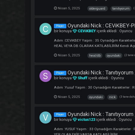
Nisan 5, 2025
(6 
rogue
karus
W1CKED'siz DARKKO 
Player
bir konuya
wicked
içerik ekledi :
Oyu
W1CKED'siz DARKKO DARKKO DEGİLDİR
Mart 22, 2025
9 yanıt
w1cked
OLderGuard: Tanıtıyor
Player
bir konuya
OLderGuard
içerik ekledi
Adım : Alper Yaşım : 38 Oynadığım Karakt
Nisan 5, 2025
olderguard:
tanıt
Oyundaki Nick : CEVi
Player
bir konuya
CEViKBEY
içerik ekledi :
O
Adım :CEViKBEY Yaşım : 35 Oynadığım K