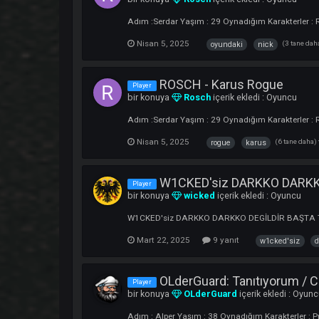
Nisan 6, 2025
obtained
online
DOKTOR [ ImperiaL Cla
Player
bir konuya
drpekdemir
içerik ekledi
DOKTOR ONLİNE... XACS AŞKTIR
Mart 12, 2025
6 yanıt
doktor
Oyundaki Nick : Tanıtı
Player
bir konuya
Rosch
içerik ekledi :
Oyun
Adım :Serdar Yaşım : 29 Oynadığım Karakt
Nisan 5, 2025
(
oyundaki
nick
ROSCH - Karus Rogue
Player
bir konuya
Rosch
içerik ekledi :
Oyun
Adım :Serdar Yaşım : 29 Oynadığım Karakt