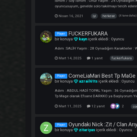
TheBlessingDaggeR olar
Player
bir konuya
TheBlessingDaggeR
içer
İsmim / Soy ismim : Onur Yaşım : 24 Oyna
oyuncusuyum, genelde solo takılmayı terci
Nisan 16, 2021
(4 
iyi
herkese
FUCKERFUKARA
Player
bir konuya
kayn
içerik ekledi :
Oyunc
Adım :SALİH Yaşım : 28 Oynadığım Karak
Mart 14, 2025
1 yanıt
fucker
CorneLiaMari Best Tp 
Player
bir konuya
azrail61ts
içerik ekledi :
Adım : ABDUL HADİ TOPAL Yaşım : 36 Oyna