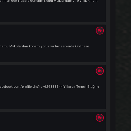
im : oyundan PM atın en geç 1 saate dönerim Kendi Açıklamam ; 10 yıllık kn
A Kendi Açıklamam ; Mykolardan kopamıyoruz ya her serverda Onlineee...
: https://www.facebook.com/profile.php?id=629338644 Yıllardır Temsil Et