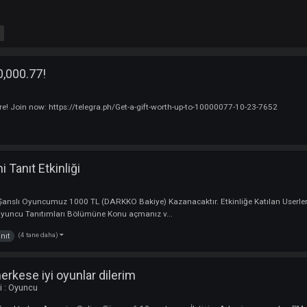
 1 - 104
o $100,000.77!
uncu
ypto & more! Join now: https://telegra.ph/Get-a-gift-worth-up-to-10000077-1
e daha)
dini Tanıt Etkinliği
u
 30 Şanslı Oyuncumuz 1000 TL (DARKKO Bakiye) Kazanacaktır. Etkinliğe Ka
ak İçin ; Oyuncu Tanıtımları Bölümüne Konu açmanız v...
(4 tane daha)
liği
tanıt