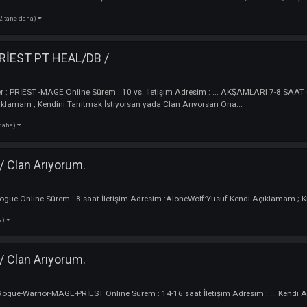
tane daha)
DARKKO DEGİLDİR
ncu
 BAŞTA TÜM ARCHER EKİPLERE BAŞARILAR DİLİYORUM
(1 tane daha)
'siz
darkko
um / Clan Arıyorum.
 :
Oyuncu
erler : Priest. Online Sürem : 7+ İletişim Adresim : DC: OLderGuard Kendi 
(2 tane daha)
ıyorum
KBEY-PRİEST PT HEAL/DB /
yuncu
arakterler : PRİEST -MAGE Online Sürem : 10 vs. İletişim Adresim : ..