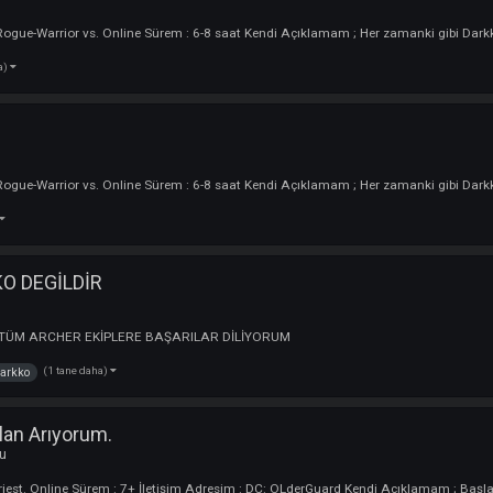
n Başkanı ]
 :
Oyuncu
(2 tane daha)
başkanı
yorum / Clan Arıyorum.
cu
erler : Rogue-Warrior vs. Online Sürem : 6-8 saat Kendi Açıklamam ; Her
3 tane daha)
cu
erler : Rogue-Warrior vs. Online Sürem : 6-8 saat Kendi Açıklamam ; Her