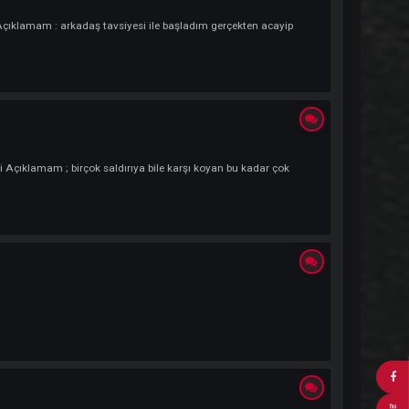
m Adresim : kutlufedail8@gmail.com Kendi Açıklamam ; uzun zamandır kni
ilirsiniz Kendi Açıklamam : arkadaş tavsiyesi ile başladım gerçekten acay
@gmail.com Kendi Açıklamam ; birçok saldırıya bile karşı koyan bu kadar ço