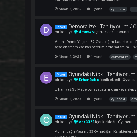
HEAL VEYA DB OLARAK KATILABİLİRİM Kend
Nisan 5, 2025
heal/db
oyundaki
Oyundaki Nick : Tanıtı
Player
bir konuya
Shuff
içerik ekledi :
Oyun
Adım :Yusuf Yaşım : 30 Oynadığım Karakter
Nisan 5, 2025
(
oyundaki
nick
Oyundaki Nick : Tanıtı
Player
bir konuya
victus123
içerik ekledi :
O
Adım :YUSUF Yaşım : 33 Oynadığım Karak
YER OLAN EKİP VARSA KATILABİLİRİM.
Nisan 4, 2025
1 yanıt
oyunda
Demoralize : Tanıtıyor
Player