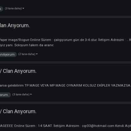
i Açıklamam ; Kendini Tanıtmak İstiyorsan yada Clan Arıyorsan Ona...
(2 tane daha)
yorum / Clan Arıyorum.
cu
ler : Rogue Online Sürem : 8 saat İletişim Adresim :AloneWolf:Yusuf Kendi 
3 tane daha)
yorum / Clan Arıyorum.
yuncu
terler : Rogue-Warrior-MAGE-PRİEST Online Sürem : 14-16 saat İletişim
(3 tane daha)
ki
nick
um / Clan Arıyorum.