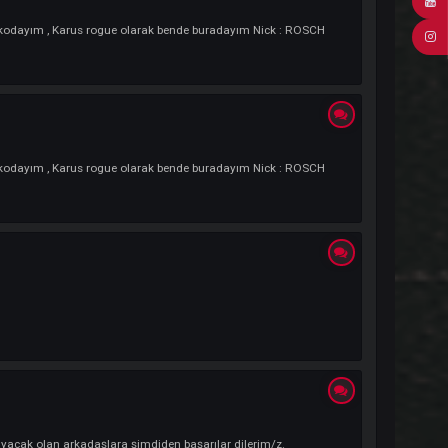
 zamanki gibi Darkkodayım , Karus rogue olarak bende buradayım Nick : RO
 zamanki gibi Darkkodayım , Karus rogue olarak bende buradayım Nick : RO