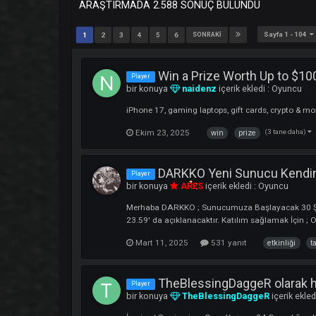
ARAŞTIRMADA 2.588 SONUÇ BULUNDU
Sayfa
1
2
3
4
5
6
SONRAKI
Win a Prize Worth Up t
Player
bir konuya
naidenz
içerik ekledi :
Oy
iPhone 17, gaming laptops, gift cards, cr
Ekim 23, 2025
(3 tan
win
prize
DARKKO Yeni Sunucu Ken
Player
bir konuya
ARES
içerik ekledi :
Oyunc
Merhaba DARKKO ; Sunucumuza Başlayacak
23.59' da açıklanacaktır. Katılım sağlam
Mart 11, 2025
531 yanıt
etkin