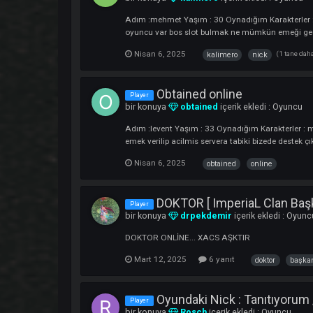
Oyundaki Nick : Tanıtı
Player
bir konuya
Piriz123
içerik ekledi :
Oy
Adım :fedail Yaşım : 37 Oynadığım Kara
oynamıyorum mage tecrubem de yok Ama ark
Mart 31, 2025
1 yanıt
oyunda
xOyundaki Nick : kalim
Player
bir konuya
kalimero
içerik ekledi :
O
Adım :mehmet Yaşım : 30 Oynadığım Karakt
oyuncu var bos slot bulmak ne mümkün e
Nisan 6, 2025
(
kalimero
nick
Obtained online
Player
bir konuya
obtained
içerik ekledi :
O
Adım :levent Yaşım : 33 Oynadığım Karakt
emek verilip acilmis servera tabiki bizede