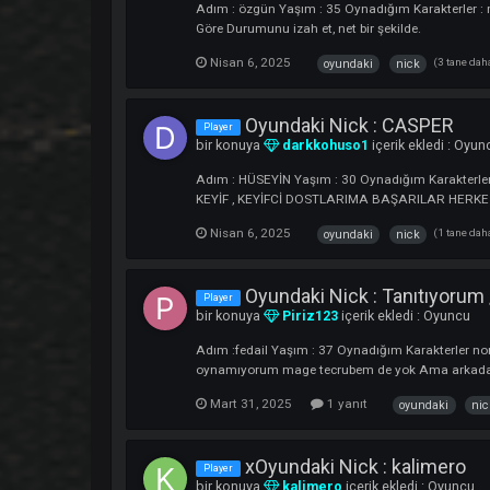
Tp Mage olarak Efsane DARKKO ya Başlıy
Mart 11, 2025
12 yanıt
Oyundaki Nick :Zit / Cl
Player
bir konuya
zitariyas
içerik ekledi :
O
Adım : özgün Yaşım : 35 Oynadığım Karakt
Göre Durumunu izah et, net bir şekilde.
Nisan 6, 2025
(
oyundaki
nick
Oyundaki Nick : CASP
Player
bir konuya
darkkohuso1
içerik ekled
Adım : HÜSEYİN Yaşım : 30 Oynadığım K
KEYİF , KEYİFCİ DOSTLARIMA BAŞARIL
Nisan 6, 2025
(
oyundaki
nick