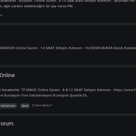
ak herkese iyi oyunlar dilerim
ik ekledi :
Oyuncu
dığım Karakterler : Assasin. Online Sürem : 6-10 saat arası İletişim Adres
h ederim, eğer yardım edebileceğim bir şey varsa PM...
tane daha)
u
terler : WARRİOR Online Sürem : 14 SAAT İletişim Adresim : FUCKERFUKAR
fukara
MaGe Online
Oyuncu
dığım Karakterler :TP MAGE Online Sürem : 8 & 12 SAAT İletişim Adresim 