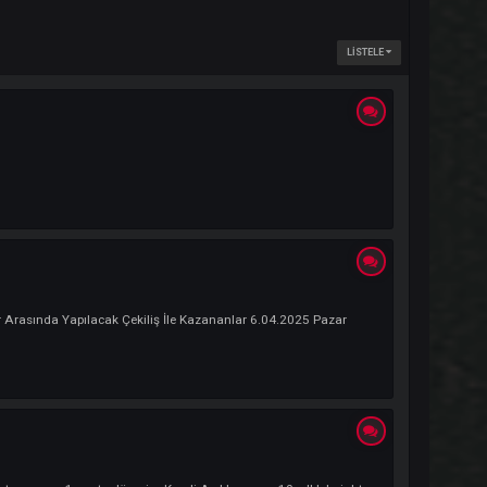
0-23-7652
tılan Userler Arasında Yapılacak Çekiliş İle Kazananlar 6.04.2025 Paza