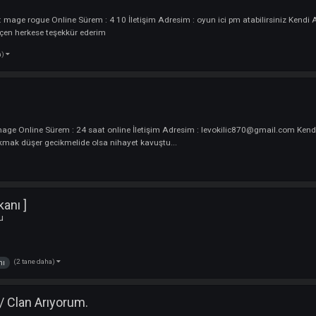
yorum / Pixy
uncu
kterler normald Okcu Ama burda mage oynayagım Online Sürem : 6 İletişi
adaşlar bu konuda cok ısrarı ettiler Beni bile buraya cektiy...
(2 tane daha)
ki
nick
ero
yuncu
erler : mage rogue Online Sürem : 4 10 İletişim Adresim : oyun ici pm atab
meği geçen herkese teşekkür ederim
1 tane daha)
yuncu
erler : mage Online Sürem : 24 saat online İletişim Adresim : levokilic870
 destek çıkmak düşer gecikmelide olsa nihayet kavuştu...