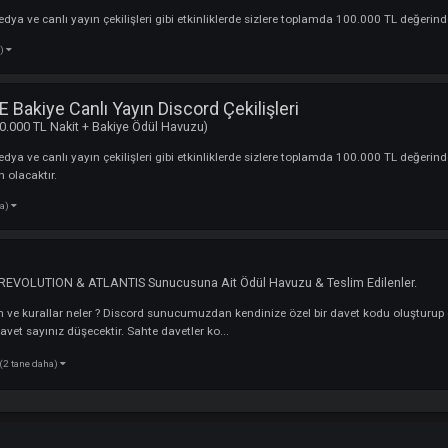
(13 tane daha)
şlayacaz
clanı
a Bakiye Çekiliş Miktarı
 (3.000.000 TL Nakit + Bakiye Ödül Havuzu)
al medya ve canlı yayın çekilişleri gibi etkinliklerde sizlere toplamda 100
 tane daha)
GAME Bakiye Canlı Yayın Discord Çekilişleri
 (3.000.000 TL Nakit + Bakiye Ödül Havuzu)
yal medya ve canlı yayın çekilişleri gibi etkinliklerde sizlere toplamda 1
şleri için olacaktır.
5 tane daha)
iği
ROK / REVOLUTION & ATLANTIS Sunucusuna Ait Ödül Havuzu & Teslim 
ıl katılırım ve kurallar neler ? Discord sunucumuzdan kendinize özel bir da