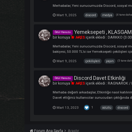
Mart 13, 2025
1.367 yanıt
ba
Discord Sosyal Medy
Ödül Havuzu
bir konuya
ARES
içerik ekledi :
DARKKO
Merhabalar, Yeni sunucumuzda Discord, sosy
Mart 9, 2025
(4
discord
medya
Yemeksepeti , KLAS
Ödül Havuzu
bir konuya
ARES
içerik ekledi :
DARKKO
Merhabalar, Yeni sunucumuzda Discord, sos
bakiyesi, 50.000 TL’si ise Yemeksepeti çekili
Mart 9, 2025
(
çekilişleri
yayın
Discord Davet Etkinl
Ödül Havuzu
bir konuya
ARES
içerik ekledi :
RAGNA
Merhaba değerli arkadaşlar, Etkinliğe nas