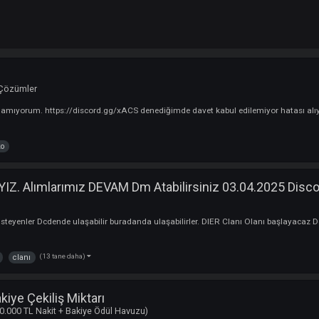
alar ve Çözümler
 linkini bulamıyorum. https://discord.gg/xACS denediğimde davet kabul edi
darkko
DAYIZ. Alımlarımız DEVAM Dm Atabilirsiniz 03.04.
:
Clanlar
lmak isteyenler Dcdende ulaşabilir buradanda ulaşabilirler. DIER Clanı Ol