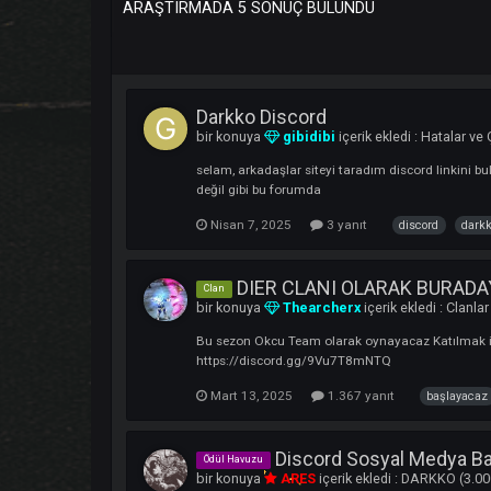
ARAŞTIRMADA 5 SONUÇ BULUNDU
Darkko Discord
bir konuya
gibidibi
içerik ekledi :
Hat
selam, arkadaşlar siteyi taradım discord
değil gibi bu forumda
Nisan 7, 2025
3 yanıt
discord
DIER CLANI OLARAK BURA
Clan
bir konuya
Thearcherx
içerik ekledi 
Bu sezon Okcu Team olarak oynayacaz Katı
https://discord.gg/9Vu7T8mNTQ