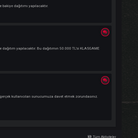
.000 TL değerinde bakiye dağıtımı yapılacaktır.
00.000 TL değerinde dağıtım yapılacaktır. Bu dağıtımın 50.000 TL’si KLASGA
Edilenler.
vet kodu oluşturup gerçek kullanıcıları sunucumuza davet etmek zorundasınız