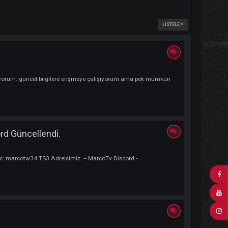
lemiyor hatası alıyorum. güncel bilgilere erişmeye çalışıyorum ama pek mü
2025 Discord Güncellendi.
anı başlayacaz Dc: marcotw34 TS3 Adreisimiz. -- MarcoTv Discord -