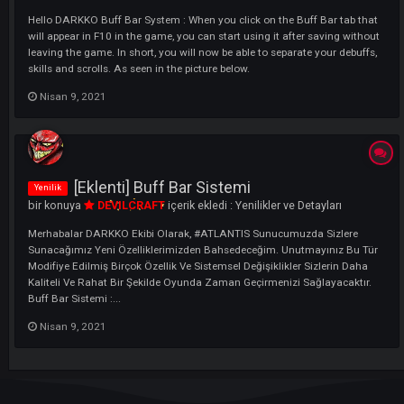
Nisan 24, 2022
4 yanıt
[Extension] Buff Bar System
Innovation
bir konuya
xTraPP
içerik ekledi :
Innovations and Details
Hello DARKKO Buff Bar System : When you click on the Buff Bar tab t
will appear in F10 in the game, you can start using it after saving wit
leaving the game. In short, you will now be able to separate your debuf
skills and scrolls. As seen in the picture below.
Nisan 9, 2021
[Eklenti] Buff Bar Sistemi
Yenilik
bir konuya
DEVILCRAFT
içerik ekledi :
Yenilikler ve Detayları
Merhabalar DARKKO Ekibi Olarak, #ATLANTIS Sunucumuzda Sizlere