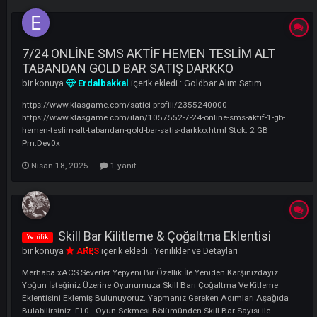
LI
7/24 ONLİNE SMS AKTİF HEMEN TESLİM ALT
TABANDAN GOLD BAR SATIŞ DARKKO
bir konuya
Erdalbakkal
içerik ekledi :
Goldbar Alım Satım
https://www.klasgame.com/satici-profili/2355240000
https://www.klasgame.com/ilan/1057552-7-24-online-sms-aktif-1-gb-
hemen-teslim-alt-tabandan-gold-bar-satis-darkko.html Stok: 2 GB
Pm:Dev0x
Nisan 18, 2025
1 yanıt
Skill Bar Kilitleme & Çoğaltma Eklentisi
Yenilik
bir konuya
ARES
içerik ekledi :
Yenilikler ve Detayları