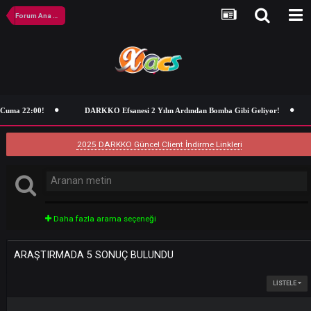
Forum Ana Sayfa
uma 22:00!
DARKKO Efsanesi 2 Yılın Ardından Bomba Gibi Geliyor!
2025 DARKKO Güncel Client İndirme Linkleri
Daha fazla arama seçeneği
ARAŞTIRMADA 5 SONUÇ BULUNDU