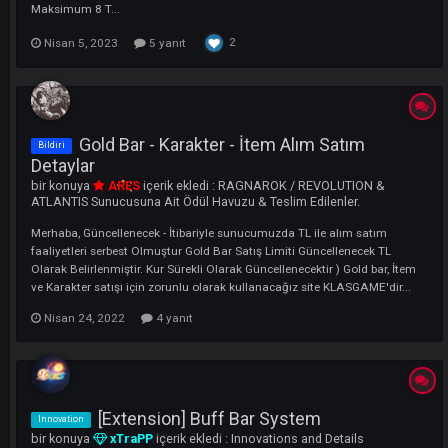
Merhaba xACS Severler Yepyeni Bir Özellik İle Yeniden Karşınızdayız
Yoğun İsteğiniz Üzerine Oyunumuza Skill Barı Çoğaltma Ve Kitleme
Eklentisini Eklemiş Bulunuyoruz. Yapmanız Gereken Adımları Aşağıd
Bulabilirsiniz. F10 - Oyun Sekmesi Bölümünden Skill Bar Sayısı ile
Maksimum 8 T...
2
Nisan 5, 2023
5 yanıt
Gold Bar - Karakter - İtem Alım Satım
Bildiri
Detaylar
bir konuya
ARES
içerik ekledi :
RAGNAROK / REVOLUTION &
ATLANTIS Sunucusuna Ait Ödül Havuzu & Teslim Edilenler.
Merhaba, Güncellenecek - İtibariyle sunucumuzda TL ile alım satım
faaliyetleri serbest Olmuştur Gold Bar Satış Limiti Güncellenecek TL
Olarak Belirlenmiştir. Kur Sürekli Olarak Güncellenecektir ) Gold bar, İ
ve Karakter satışı için zorunlu olarak kullanacağız site KLASGAME'dir.