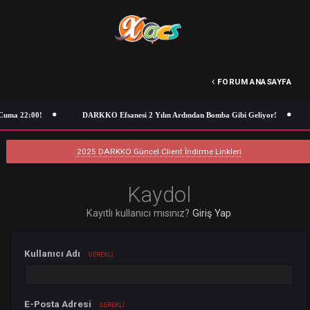
FORUM ANASA
Cuma 22:00!
DARKKO Efsanesi 2 Yılın Ardından Bomba Gibi Geliyor!
2025 DARKKO Güncel Client İndirme Linkleri
Kaydol
Kayıtlı kullanıcı mısınız?
Giriş Yap
Kullanıcı Adı
GEREKLI