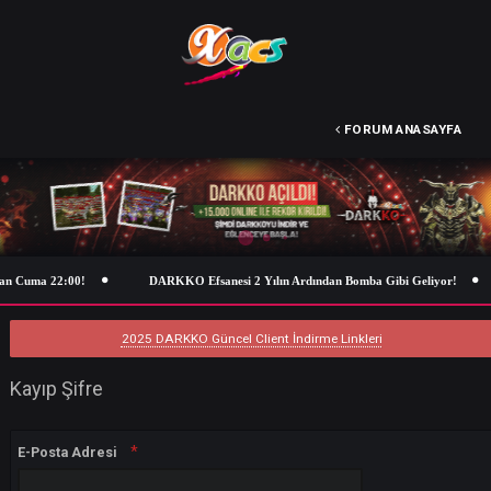
FORUM ANASA
an Cuma 22:00!
DARKKO Efsanesi 2 Yılın Ardından Bomba Gibi Geliyor
2025 DARKKO Güncel Client İndirme Linkleri
Kayıp Şifre