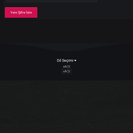
E-Posta Adresi
Yeni Şifre İste
Dil Seçimi
xACS
xACS