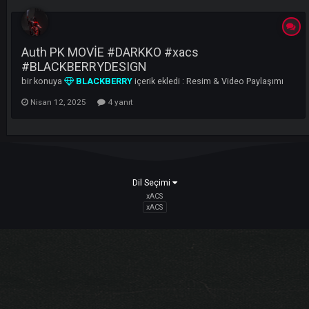
LI
Auth PK MOVİE #DARKKO #xacs
#‪BLACKBERRYDESIGN‬
bir konuya
BLACKBERRY
içerik ekledi :
Resim & Video Paylaşı
Nisan 12, 2025
4 yanıt
Dil Seçimi
xACS
xACS