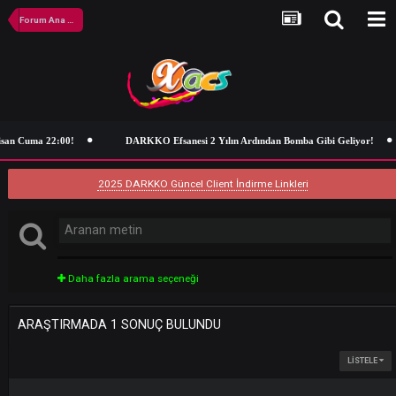
Forum Ana Sayfa
isan Cuma 22:00!
DARKKO Efsanesi 2 Yılın Ardından Bomba Gibi Geliy
2025 DARKKO Güncel Client İndirme Linkleri
Daha fazla arama seçeneği
ARAŞTIRMADA 1 SONUÇ BULUNDU