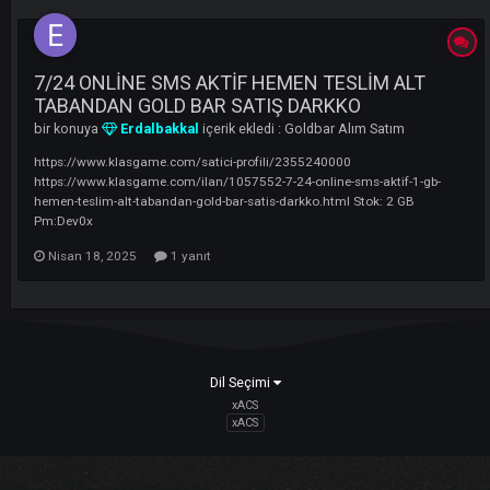
LI
7/24 ONLİNE SMS AKTİF HEMEN TESLİM ALT
TABANDAN GOLD BAR SATIŞ DARKKO
bir konuya
Erdalbakkal
içerik ekledi :
Goldbar Alım Satım
https://www.klasgame.com/satici-profili/2355240000
https://www.klasgame.com/ilan/1057552-7-24-online-sms-aktif-1-gb-
hemen-teslim-alt-tabandan-gold-bar-satis-darkko.html Stok: 2 GB
Pm:Dev0x
Nisan 18, 2025
1 yanıt
Dil Seçimi