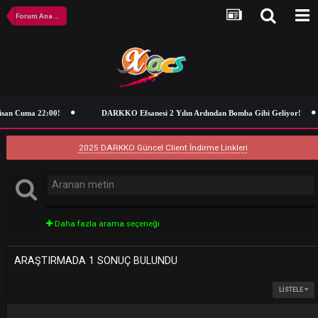
Forum Ana Sayfa
isan Cuma 22:00!
DARKKO Efsanesi 2 Yılın Ardından Bomba Gibi Geliy
2025 DARKKO Güncel Client İndirme Linkleri
Daha fazla arama seçeneği
ARAŞTIRMADA 1 SONUÇ BULUNDU