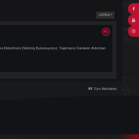
Çoğaltma Ve Kitleme Eklentisini Eklemiş Bulunuyoruz. Yapmanız Gereken Adı
Tü