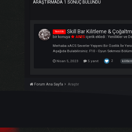
ARAŞTIRMADA 1 SONUÇ BULUNDU
Skill Bar Kilitleme & Ç
Yenilik
bir konuya
ARES
içerik ekledi :
Yenilik
Merhaba xACS Severler Yepyeni Bir Özelli
Aşağıda Bulabilirsiniz. F10 - Oyun Sekmes
2
Nisan 5, 2023
5 yanıt
Forum Ana Sayfa
Araştır