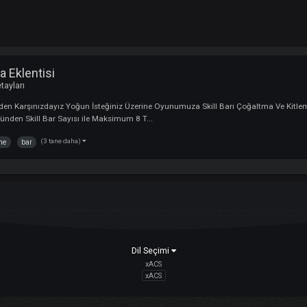
oğaltma Eklentisi
ler ve Detayları
k İle Yeniden Karşınızdayız Yoğun İsteğiniz Üzerine Oyunumuza Skill Barı 
i Bölümünden Skill Bar Sayısı ile Maksimum 8 T...
(3 tane daha)
kilitleme
bar