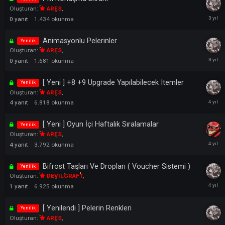
0
yanıt
1.701
okunma
Oyun İçi Emoji Eklentisi
Yenilik
Oluşturan:
ARES
,
0
yanıt
1.262
okunma
PM Konuşma Ekranı
Yenilik
Oluşturan:
ARES
,
0
yanıt
1.434
okunma
Animasyonlu Pelerinler
Yenilik
Oluşturan:
ARES
,
0
yanıt
1.681
okunma
[ Yeni ] +8 +9 Upgrade Yapılabilecek Itemler
Yenilik
Oluşturan:
ARES
,
4
yanıt
6.818
okunma
[ Yeni ] Oyun İçi Haftalık Sıralamalar
Yenilik
Oluşturan:
ARES
,