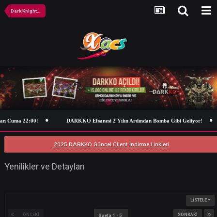
Dark KnightOnline Türkçe Forum
n Cuma 22:00!
DARKKO Efsanesi 2 Yılın Ardından Bomba Gibi Geliyor!
2025 DARKKO Güncel Client İndirme Linkleri
Yenilikler ve Detayları