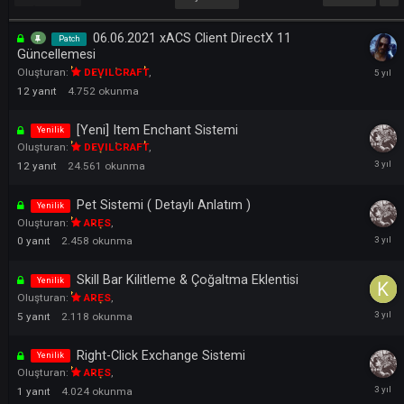
LI
ÖNCEKI
SONRAK
Sayfa 1 - 5
06.06.2021 xACS Client DirectX 11
Patch
Güncellemesi
Oluşturan:
DEVILCRAFT
,
12
yanıt
4.752
okunma
[Yeni] Item Enchant Sistemi
Yenilik
Oluşturan:
DEVILCRAFT
,
12
yanıt
24.561
okunma
Pet Sistemi ( Detaylı Anlatım )
Yenilik
Oluşturan:
ARES
,
0
yanıt
2.458
okunma
Skill Bar Kilitleme & Çoğaltma Eklentisi
Yenilik
Oluşturan:
ARES
,
5
yanıt
2.118
okunma