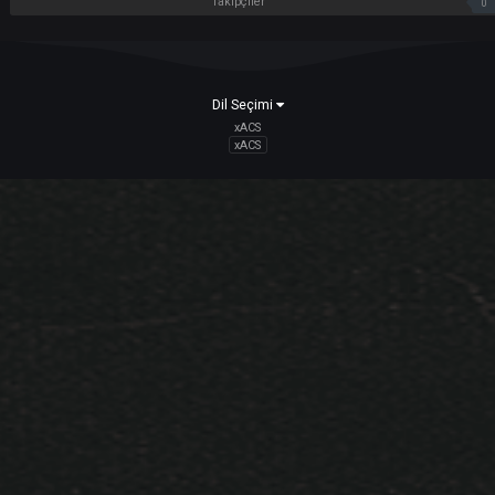
Oluşturan:
ARES
,
0
yanıt
1.500
okunma
[ Yenilendi ] Clan Pelerin Bonus Sistemi Ve
Yenilik
ÖZellikleri
Oluşturan:
ARES
,
0
yanıt
2.833
okunma
ÖNCEKI
SONRAK
Sayfa 1 - 5
Takipçiler
Dil Seçimi
xACS
xACS