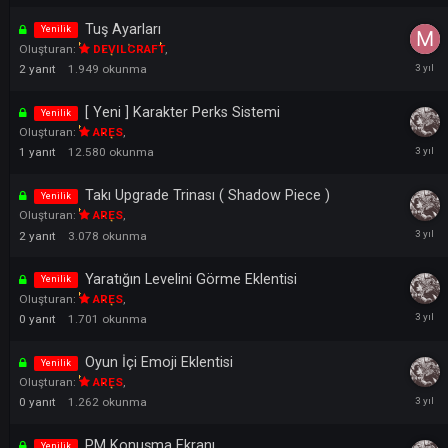
Right-Click Exchange Sistemi
Yenilik
Oluşturan:
ARES
,
1
yanıt
4.024
okunma
Tuş Ayarları
Yenilik
Oluşturan:
DEVILCRAFT
,
2
yanıt
1.949
okunma
[ Yeni ] Karakter Perks Sistemi
Yenilik
Oluşturan:
ARES
,
1
yanıt
12.580
okunma
Takı Upgrade Trinası ( Shadow Piece )
Yenilik
Oluşturan:
ARES
,
2
yanıt
3.078
okunma
Yaratığın Levelini Görme Eklentisi
Yenilik
Oluşturan:
ARES
,