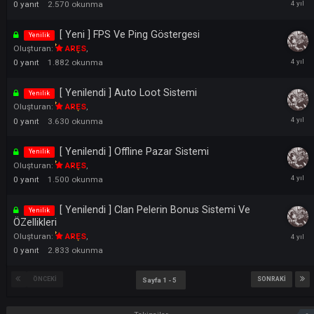
4
yanıt
3.792
okunma
Bifrost Taşları Ve Dropları ( Voucher Sistemi )
Yenilik
Oluşturan:
DEVILCRAFT
,
1
yanıt
6.925
okunma
[ Yenilendi ] Pelerin Renkleri
Yenilik
Oluşturan:
ARES
,
0
yanıt
2.570
okunma
[ Yeni ] FPS Ve Ping Göstergesi
Yenilik
Oluşturan:
ARES
,
0
yanıt
1.882
okunma
[ Yenilendi ] Auto Loot Sistemi
Yenilik
Oluşturan:
ARES
,
0
yanıt
3.630
okunma
[ Yenilendi ] Offline Pazar Sistemi
Yenilik