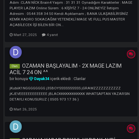
1 X KAFAYA OYNUCAK SAĞLAM MAGE
Player
LAZIM
bir konuya
mserkaneren
içerik ekledi :
Oyuncu
Adım :CLAN NİCK Brain4 Yaşım : 31 31 31 Oynadığım Karakterler :
PLAYER LAZIM Online Sürem : 6 KİŞİYİZ 7 - 24 ONLİNEYİZ İletişim
Adresim : 0544 358 34 50 Kendi Açıklamam ; BANA ULAŞABİLİRSİN
KEMİK KADRO SOKACAĞIM YETENEKLİ MAGE VE FULL PUS MASTER
AÇABİLECEK İŞİ BİLEN BİR ON...
Mart 27, 2025
4 yanıt
OZAMAN BAŞLAYALIM - 2X MAGE LAZIM
Clan
ACİL 7 24 ON ^^
bir konuya
Dayak34
içerik ekledi :
Clanlar