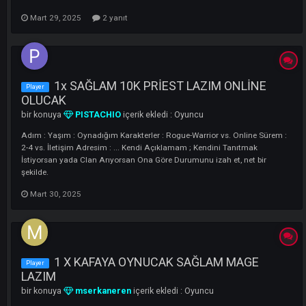
ORTAMI SAĞLAM OLACAK 1X MAGE LAZIM
bir konuya
hana1907
içerik ekledi :
Oyuncu
FUL PUS BAŞLAYACAK KAFAYA OYNAYACAK TAŞŞAKLI 1X MAGE L
05379128014 WP DEN YAZABİLİR
Mart 29, 2025
2 yanıt
1x SAĞLAM 10K PRİEST LAZIM ONLİNE
Player
OLUCAK
bir konuya
PISTACHIO
içerik ekledi :
Oyuncu
Adım : Yaşım : Oynadığım Karakterler : Rogue-Warrior vs. Online Sür
2-4 vs. İletişim Adresim : ... Kendi Açıklamam ; Kendini Tanıtmak
İstiyorsan yada Clan Arıyorsan Ona Göre Durumunu izah et, net bir
şekilde.
Mart 30, 2025