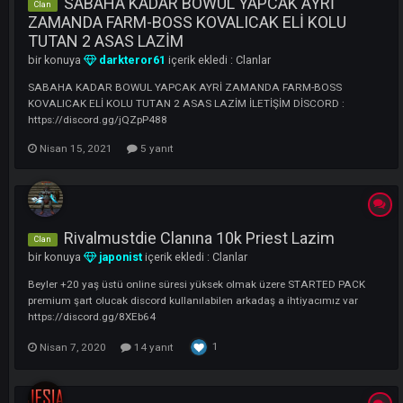
jKubiiK1NGGGGGGGG j35BOYSSSSSSSSSS jGRAWZZZZZZZZZZZ
jKJEVEEEEEEEEEEEEE jBLACKKKKKKKKKKKK WHATSAPTAN YAZAR
DETAYLI KONUSURUZ ( 0505 973 17 36 )
Mart 26, 2025
SABAHA KADAR BOWUL YAPCAK AYRİ
Clan
ZAMANDA FARM-BOSS KOVALICAK ELİ KOLU
TUTAN 2 ASAS LAZİM
bir konuya
darkteror61
içerik ekledi :
Clanlar
SABAHA KADAR BOWUL YAPCAK AYRİ ZAMANDA FARM-BOSS
KOVALICAK ELİ KOLU TUTAN 2 ASAS LAZİM İLETİŞİM DİSCORD :
https://discord.gg/jQZpP488
Nisan 15, 2021
5 yanıt