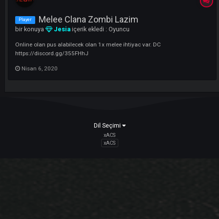
Rivalmustdie Clanına 10k Priest Lazim
Clan
bir konuya
japonist
içerik ekledi :
Clanlar
Beyler +20 yaş üstü online süresi yüksek olmak üzere STARTED PAC
premium şart olucak discord kullanılabilen arkadaş a ihtiyacımız var
https://discord.gg/8XEb64
1
Nisan 7, 2020
14 yanıt
Melee Clana Zombi Lazim
Player
bir konuya
Jesia
içerik ekledi :
Oyuncu
Online olan pus alabilecek olan 1x melee ihtiyac var. DC
https://discord.gg/355FHhJ
Nisan 6, 2020