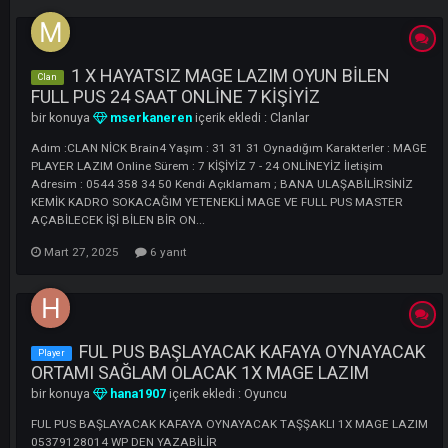
LI
1 X HAYATSIZ MAGE LAZIM OYUN BİLEN
Clan
FULL PUS 24 SAAT ONLİNE 7 KİŞİYİZ
bir konuya
mserkaneren
içerik ekledi :
Clanlar
Adım :CLAN NİCK Brain4 Yaşım : 31 31 31 Oynadığım Karakterler :
PLAYER LAZIM Online Sürem : 7 KİŞİYİZ 7 - 24 ONLİNEYİZ İletişim
Adresim : 0544 358 34 50 Kendi Açıklamam ; BANA ULAŞABİLİRSİN
KEMİK KADRO SOKACAĞIM YETENEKLİ MAGE VE FULL PUS MASTER
AÇABİLECEK İŞİ BİLEN BİR ON...
Mart 27, 2025
6 yanıt
FUL PUS BAŞLAYACAK KAFAYA OYNAYA
Player