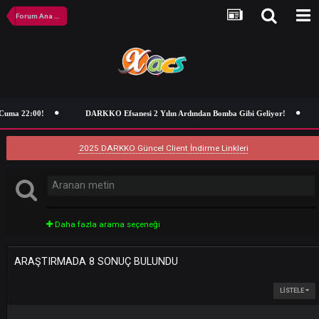
Forum Ana Sayfa
ma 22:00!
DARKKO Efsanesi 2 Yılın Ardından Bomba Gibi Geliyor!
2025 DARKKO Güncel Client İndirme Linkleri
Daha fazla arama seçeneği
ARAŞTIRMADA 8 SONUÇ BULUNDU