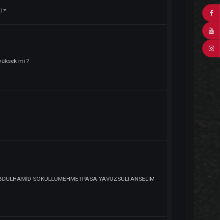
r açıklamada.
pladı:
Oyuncu
bilirsin konuşalım kardesim
(4 tane daha)
nıyor.
m.
pladı:
Clanlar
an online süren yüksek mi ?
ane daha)
nliği
pladı:
Clanlar
(4 tane daha)
iği