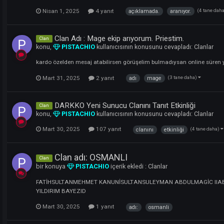
Nisan 1, 2025
1 yanıt
4khawzeintr
Priestim mage ekip aranıyor. Detayla
Player
konu,
PISTACHIO
kullanıcısının konusunu ceva
kafaya oynayan mage teamde oynamak istersen yaza
Nisan 1, 2025
4 yanıt
açıklamada.
ara
Clan Adı : Mage ekip arıyorum. Priesti
Clan
konu,
PISTACHIO
kullanıcısının konusunu ceva
kardo özelden mesaj atabilirsen görüşelim bulmadıys
Mart 31, 2025
2 yanıt
(3 t
adı
mage
DARKKO Yeni Sunucu Clanını Tanıt Etki
Clan
konu,
PISTACHIO
kullanıcısının konusunu ceva
Mart 30, 2025
107 yanıt
clanını
etkinl