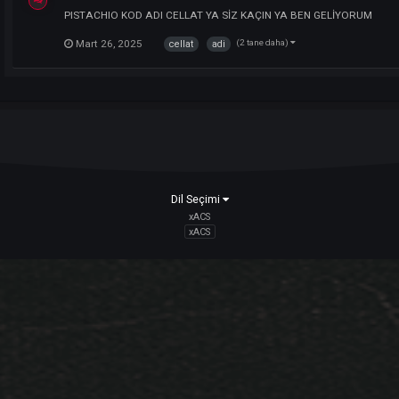
NEED SAĞLAM MAGE PT İÇİN 10K PRİEST ONLİNE 
Mart 29, 2025
NoFear is BACK
Player
konu,
PISTACHIO
kullanıcısının konusunu ceva
Mart 26, 2025
1 yanıt
nofear
back
PISTACHIO KOD ADI = CELLAT
Player
bir konuya
PISTACHIO
içerik ekledi :
Oyuncu
PISTACHIO KOD ADI CELLAT YA SİZ KAÇIN YA BEN
Mart 26, 2025
(2 tane daha)
cellat
adi