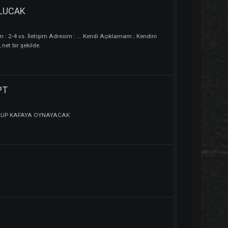
BDULMAGİC IIABDULHAMİD SOKULLUMEHMETPASA YAVUZSULTANSELİ
M ONLİNE OLUCAK
vs. Online Sürem : 2-4 vs. İletişim Adresim : ... Kendi Açıklamam ; Kendini
umunu izah et, net bir şekilde.
LİR MAGE PT