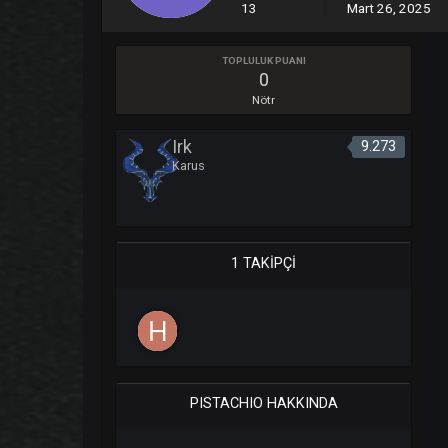
Üye
İÇERIK SAYISI
KATILIM
13
Mart 26,
TOPLULUK PUANI
0
Nötr
Irk
9.273
Karus
1 TAKIPÇI