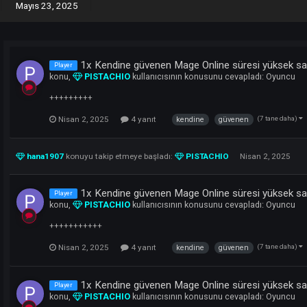
SON ZIYARET
 2025
Mayıs 23, 2025
1x Kendine güvenen Mage Online sür
Player
konu,
PISTACHIO
kullanıcısının konusunu ceva
+++++++++
Nisan 2, 2025
4 yanıt
kendine
güvene
hana1907
konuyu takip etmeye başladı:
PISTACHIO
N
1x Kendine güvenen Mage Online sür
Player
konu,
PISTACHIO
kullanıcısının konusunu ceva
+++++++++++