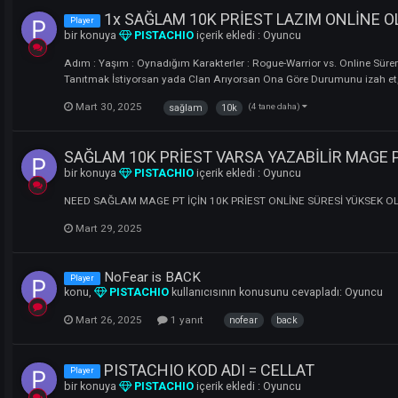
Clan adı: OSMANLI
Clan
bir konuya
PISTACHIO
içerik ekledi :
Clanlar
FATİHSULTANMEHMET KANUNİSULTANSULEYMAN A
YILDIRIM BAYEZID
Mart 30, 2025
1 yanıt
adı:
osmanli
1x SAĞLAM 10K PRİEST LAZI
Player
bir konuya
PISTACHIO
içerik ekledi :
Oyuncu
Adım : Yaşım : Oynadığım Karakterler : Rogue-Warrior 
Tanıtmak İstiyorsan yada Clan Arıyorsan Ona Göre Dur
Mart 30, 2025
(4 tane daha)
sağlam
10k
SAĞLAM 10K PRİEST VARSA YAZABİ
bir konuya
PISTACHIO
içerik ekledi :
Oyuncu