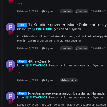
Nisan 2, 2025
4 yanıt
kendine
güvene
1x Kendine güvenen Mage Online sür
Player
konu,
PISTACHIO
kullanıcısının konusunu ceva
+++
Nisan 2, 2025
4 yanıt
kendine
güvene
1x Kendine güvenen Mage Onli
Player
bir konuya
PISTACHIO
içerik ekledi :
Oyuncu
öncelikle selam online süresi yüksek olması gerek ve
bildiğimiz isimler olursa daha iyi olur tabi saygılar
Nisan 2, 2025
4 yanıt
kendine
güvene
4KhawZeinTR
Player
konu,
PISTACHIO
kullanıcısının konusunu ceva
++