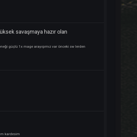
(7 tane daha)
n
esi yüksek savaşmaya hazır olan
pladı:
Oyuncu
(7 tane daha)
n
ne süresi yüksek savaşmaya hazır olan
 kordine takip yeteneği güçlü 1x mage arayışımız var önceki sw lerden
(7 tane daha)
n
pladı:
Oyuncu