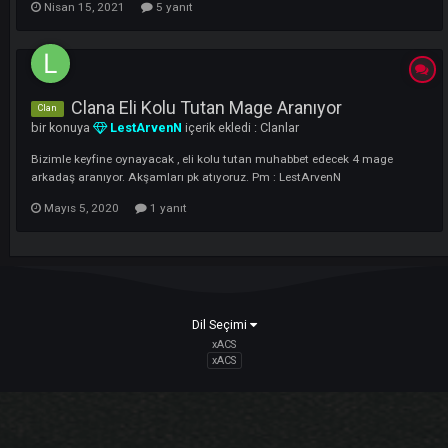
ZAMANDA FARM-BOSS KOVALICAK ELİ KOLU
TUTAN 2 ASAS LAZİM
bir konuya
darkteror61
içerik ekledi :
Clanlar
SABAHA KADAR BOWUL YAPCAK AYRİ ZAMANDA FARM-BOSS
KOVALICAK ELİ KOLU TUTAN 2 ASAS LAZİM İLETİŞİM DİSCORD :
https://discord.gg/jQZpP488
Nisan 15, 2021
5 yanıt
Clana Eli Kolu Tutan Mage Aranıyor
Clan
bir konuya
LestArvenN
içerik ekledi :
Clanlar
Bizimle keyfine oynayacak , eli kolu tutan muhabbet edecek 4 mage
arkadaş aranıyor. Akşamları pk atıyoruz. Pm : LestArvenN
Mayıs 5, 2020
1 yanıt