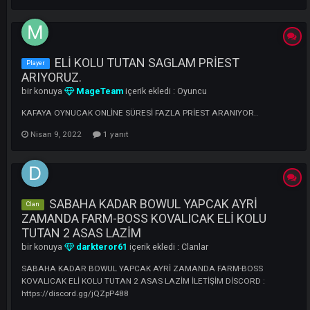
4PierreRucci BaharAKBULUT BonAppetit HawRangerPAKIZEM
4EverMassacRe(DontCryBeHappyy) WilliamWallace SoAway
ARKANDAYIM
1
Mart 9, 2023
29 yanıt
ELİ KOLU TUTAN SAGLAM PRİEST
Player
ARIYORUZ.
bir konuya
MageTeam
içerik ekledi :
Oyuncu
KAFAYA OYNUCAK ONLİNE SÜRESİ FAZLA PRİEST ARANIYOR..
Nisan 9, 2022
1 yanıt
SABAHA KADAR BOWUL YAPCAK AYRİ
Clan