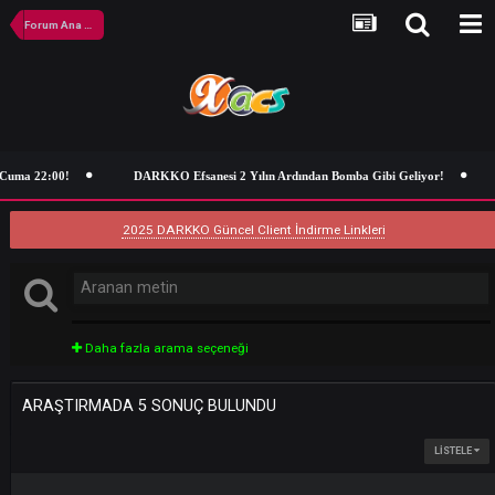
Forum Ana Sayfa
uma 22:00!
DARKKO Efsanesi 2 Yılın Ardından Bomba Gibi Geliyor!
2025 DARKKO Güncel Client İndirme Linkleri
Daha fazla arama seçeneği
ARAŞTIRMADA 5 SONUÇ BULUNDU