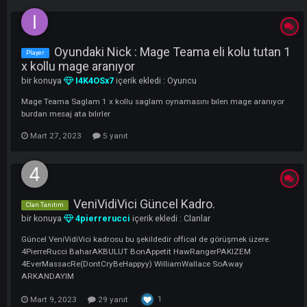
LI
Oyundaki Nick : Mage Teama eli kolu tuta
Player
x kollu mage aranıyor
bir konuya
I4K4OSx7
içerik ekledi :
Oyuncu
Mage Teama Saglam 1 x kollu saglam oynamasını bılen mage aranıy
burdan mesaj ata bılırler
Mart 27, 2023
5 yanıt
VeniVidiVici Güncel Kadro.
Clan Tanıtım
bir konuya
4pierrerucci
içerik ekledi :
Clanlar
Güncel VeniVidiVici kadrosu bu şekildedir offical de görüşmek üzere.