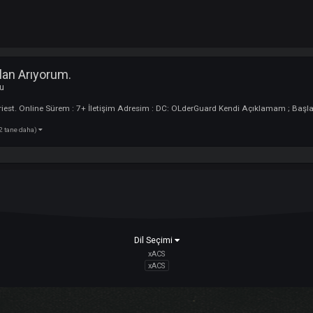
um / Clan Arıyorum.
 :
Oyuncu
erler : Priest. Online Sürem : 7+ İletişim Adresim : DC: OLderGuard Kendi 
(2 tane daha)
ıyorum
Dil Seçimi