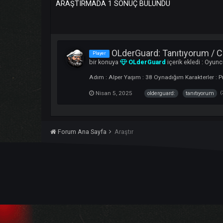
ARAŞTIRMADA 1 SONUÇ BULUNDU
OLderGuard: Tanıtıyor
Player
bir konuya
OLderGuard
içerik ekledi
Adım : Alper Yaşım : 38 Oynadığım Karakt
Nisan 5, 2025
olderguard:
tanıt
Forum Ana Sayfa
Araştır