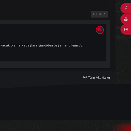
Açıklamam ; Başlayacak olan arkadaşlara şimdiden başarılar dilerim/z.
Tü