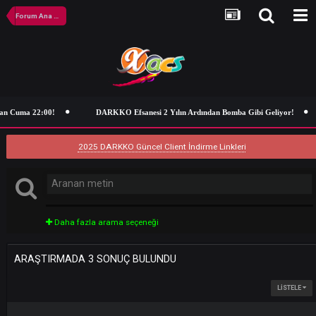
Forum Ana Sayfa
an Cuma 22:00!
DARKKO Efsanesi 2 Yılın Ardından Bomba Gibi Geliyor
2025 DARKKO Güncel Client İndirme Linkleri
Daha fazla arama seçeneği
ARAŞTIRMADA 3 SONUÇ BULUNDU