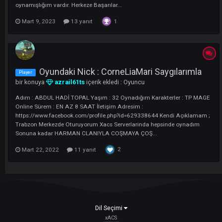
Adım : ABDUL HADİ TOPAL Yaşım : 34 Oynadığım Karakterler : TG 
Online Sürem : 6 - 12 İletişim Adresim :
https://www.facebook.com/profile.php?id=629338644&mibextid=Zb
Kendi Açıklamam ; Trabzondan katılıyorum Xacs'in bütün swlerinde
oynamışlığım vardır. Herkeze Başarılar...
1
Mart 9, 2023
13 yanıt
Oyundaki Nick : CorneLiaMari Saygılarıml
Player
bir konuya
azrail61ts
içerik ekledi :
Oyuncu
Adım : ABDUL HADİ TOPAL Yaşım : 32 Oynadığım Karakterler : TP 
Online Sürem : EN AZ 8 SAAT İletişim Adresim :
https://www.facebook.com/profile.php?id=629338644 Kendi Açıklam
Trabzon Merkezde Oturuyorum Xacs Serverlarinda hepsinde oynadım
Sonuna kadar HARMAN CLANIYLA COŞMAYA ÇOŞ...
2
Mart 22, 2022
11 yanıt