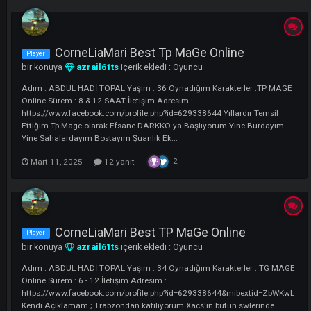
LI
CorneLiaMari Best Tp MaGe Online
Player
bir konuya
azrail61ts
içerik ekledi :
Oyuncu
Adım : ABDUL HADİ TOPAL Yaşım : 36 Oynadığım Karakterler :TP M
Online Sürem : 8 & 12 SAAT İletişim Adresim :
https://www.facebook.com/profile.php?id=629338644 Yıllardır Temsil
Ettiğim Tp Mage olarak Efsane DARKKO ya Başlıyorum Yine Burdayı
Yine Sahalardayım Bostayım Şuanlık Ek...
2
Mart 11, 2025
12 yanıt
CorneLiaMari Best TP MaGe Online
Player
bir konuya
azrail61ts
içerik ekledi :
Oyuncu