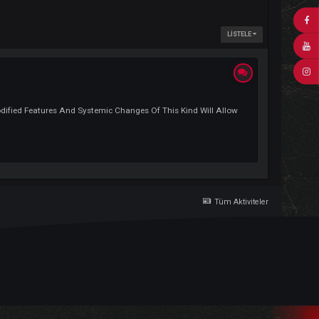
Remember, Many Modified Features And Systemic Changes Of This Kind Will A
Tü