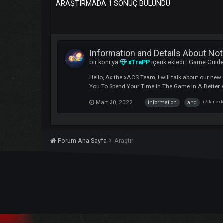
ARAŞTIRMADA 1 SONUÇ BULUNDU
Information and Details Abou
bir konuya
xTraPP
içerik ekledi :
Gam
Hello, As the xACS Team, I will talk abo
You To Spend Your Time In The Game In A
Mart 30, 2022
information
and
Forum Ana Sayfa
Araştır