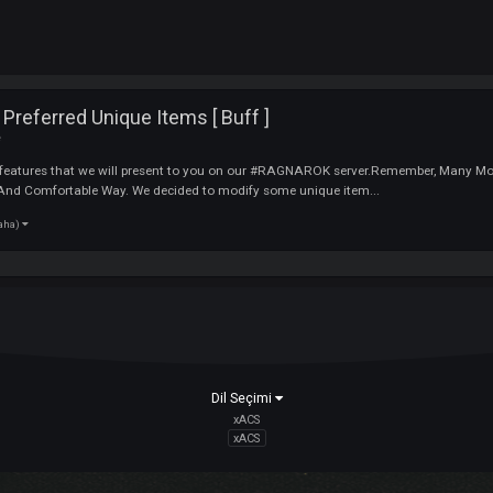
t Not Preferred Unique Items [ Buff ]
e Guide
ut our new features that we will present to you on our #RAGNAROK server.
 Better And Comfortable Way. We decided to modify some unique item...
(7 tane daha)