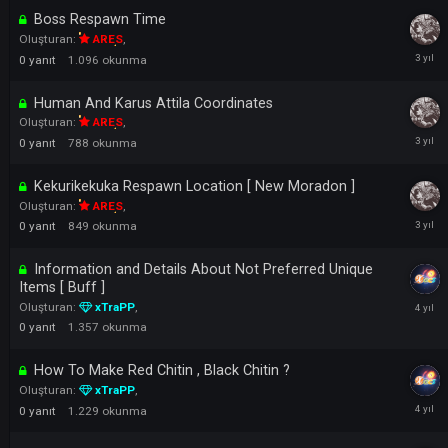
Oluşturan:
ARES
,
0
yanıt
811
okunma
Priest Party Heal Buff Genie Settings
Oluşturan:
ARES
,
0
yanıt
754
okunma
Boss Respawn Time
Oluşturan:
ARES
,
0
yanıt
1.096
okunma
Human And Karus Attila Coordinates
Oluşturan:
ARES
,
0
yanıt
788
okunma
Kekurikekuka Respawn Location [ New Moradon ]
Oluşturan:
ARES
,
0
yanıt
849
okunma