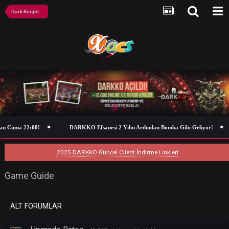
Dark KnightOnline English Forum
 Cuma 22:00!
DARKKO Efsanesi 2 Yılın Ardından Bomba Gibi Geliyor!
2025 DARKKO Güncel Client İndirme Linkleri
Game Guide