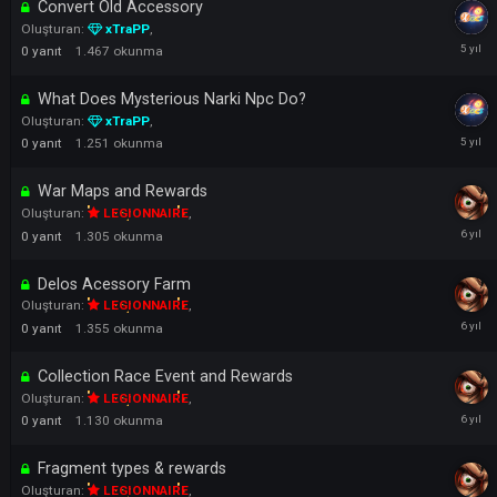
Information and Details About Not Preferred Unique
Items [ Buff ]
Oluşturan:
xTraPP
,
0
yanıt
1.357
okunma
How To Make Red Chitin , Black Chitin ?
Oluşturan:
xTraPP
,
0
yanıt
1.229
okunma
Convert Old Accessory
Oluşturan:
xTraPP
,
0
yanıt
1.467
okunma
What Does Mysterious Narki Npc Do?
Oluşturan:
xTraPP
,
0
yanıt
1.251
okunma
War Maps and Rewards
Oluşturan:
LEGIONNAIRE
,
0
yanıt
1.305
okunma