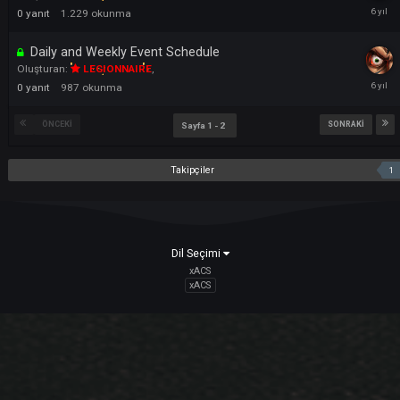
Delos Acessory Farm
Oluşturan:
LEGIONNAIRE
,
0
yanıt
1.355
okunma
Collection Race Event and Rewards
Oluşturan:
LEGIONNAIRE
,
0
yanıt
1.130
okunma
Fragment types & rewards
Oluşturan:
LEGIONNAIRE
,
0
yanıt
1.229
okunma
Daily and Weekly Event Schedule
Oluşturan:
LEGIONNAIRE
,
0
yanıt
987
okunma
ÖNCEKI
SONRAK
Sayfa 1 - 2