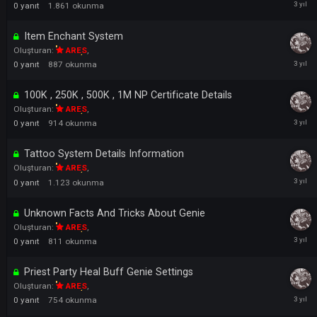
0
yanıt
1.530
okunma
How can I make a 100 TL Voucher for Knight Cash?
Oluşturan:
ARES
,
0
yanıt
1.861
okunma
Item Enchant System
Oluşturan:
ARES
,
0
yanıt
887
okunma
100K , 250K , 500K , 1M NP Certificate Details
Oluşturan:
ARES
,
0
yanıt
914
okunma
Tattoo System Details Information
Oluşturan:
ARES
,
0
yanıt
1.123
okunma
Unknown Facts And Tricks About Genie