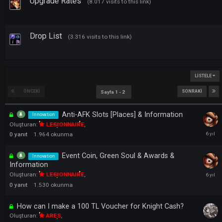
ALT FORUMLAR
Upgrade Rates
(8.017 visits to this link)
Drop List
(3.316 visits to this link)
LI
ÖNCEKI
SONRAK
Sayfa 1 - 2
Anti-AFK Slots [Places] & Information
Innovation
Oluşturan:
LEGIONNAIRE
,
0
yanıt
1.964
okunma
Event Coin, Green Soul & Awards &
Innovation
Information
Oluşturan:
LEGIONNAIRE
,