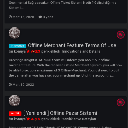
bir konuya
LEGIONNAIRE
içerik ekledi :
Yenilikler ve Detayları
Merhaba DARKKO Ekibi Olarak , Sizlere Özelliklerimizden Bahsedeceğ
Unutmayınız Bu Tür Modifiye Edilmiş Birçok Özellik Ve Sistemsel
Değişiklikler Sizlerin Daha Kaliteli Ve Rahat Bir Şekilde Oyunda Zama
Geçirmenizi Sağlayacaktır. Offline Ticket Sistemi Nedir ? Geliştirdiğimi
Sistem İ...
Mart 18, 2020
4 yanıt
Offline Merchant Feature Terms Of Us
Innovation
bir konuya
ARES
içerik ekledi :
Innovations and Details
Greetings Knights! DARKKO team will inform you about our offline
merchant feature. With the renewed Offline Merchant System, you wil
be able to set up a maximum of 3 Offline Merchant. You just need to q
the game after you have set your merchant up. Until the account is...
Mart 10, 2022