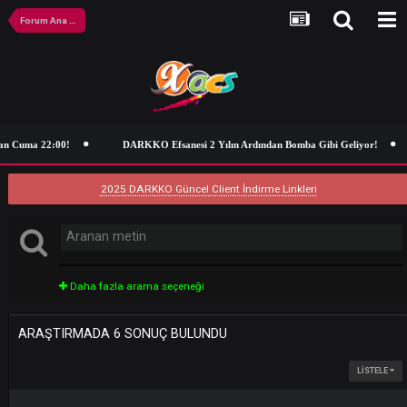
Forum Ana Sayfa
n Cuma 22:00!
DARKKO Efsanesi 2 Yılın Ardından Bomba Gibi Geliyor!
2025 DARKKO Güncel Client İndirme Linkleri
Daha fazla arama seçeneği
ARAŞTIRMADA 6 SONUÇ BULUNDU