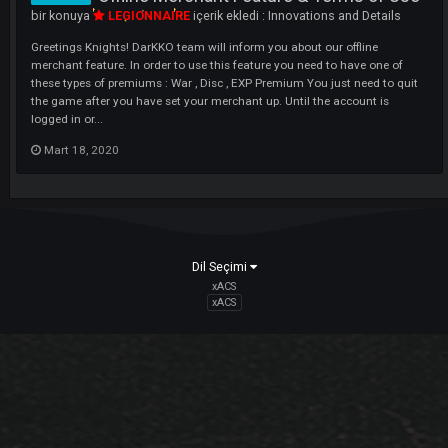
our server. What is Offline Ticket system ? This system allows you to 
able to contact with our Game Masters even if they are not online. Yo
can send your ticket with selecting the subject above and tell your pro.
Mart 18, 2020
Offline Merchant Feature & Terms of 
Innovation
bir konuya
LEGIONNAIRE
içerik ekledi :
Innovations and Details
Greetings Knights! DarKKO team will inform you about our offline
merchant feature. In order to use this feature you need to have one of
these types of premiums : War , Disc , EXP Premium You just need to q
the game after you have set your merchant up. Until the account is
logged in or...
Mart 18, 2020