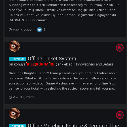
[ Yenilendi ] Offline Pazar Sistemi
Yenilik
bir konuya
ARES
içerik ekledi :
Yenilikler ve Detayları
Merhabalar xACS Ekibi Olarak, #RAGNAROK Sunucumuzda Sizlere
Sunacağımız Yeni Özelliklerimizden Bahsedeceğim. Unutmayınız Bu 
Modifiye Edilmiş Birçok Özellik Ve Sistemsel Değişiklikler Sizlerin Dah
Kaliteli Ve Rahat Bir Şekilde Oyunda Zaman Geçirmenizi Sağlayacaktı
RAGNAROK Sunucumuz...
1
Mart 8, 2022
Offline Ticket System
Innovation
bir konuya
LEGIONNAIRE
içerik ekledi :
Innovations and Details
Greetings Knights! DarKKO team presents you yet another feature ab