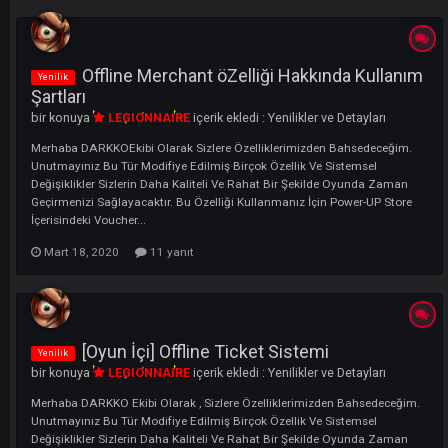
LI
Offline Merchant öZelliği Hakkında Kulla
Yenilik
Şartları
bir konuya
LEGIONNAIRE
içerik ekledi :
Yenilikler ve Detayları
Merhaba DARKKOEkibi Olarak Sizlere Özelliklerimizden Bahsedeceği
Unutmayınız Bu Tür Modifiye Edilmiş Birçok Özellik Ve Sistemsel
Değişiklikler Sizlerin Daha Kaliteli Ve Rahat Bir Şekilde Oyunda Zama
Geçirmenizi Sağlayacaktır. Bu Özelliği Kullanmanız İçin Power-UP Sto
İçerisindeki Voucher...
Mart 18, 2020
11 yanıt
[Oyun İçi] Offline Ticket Sistemi
Yenilik