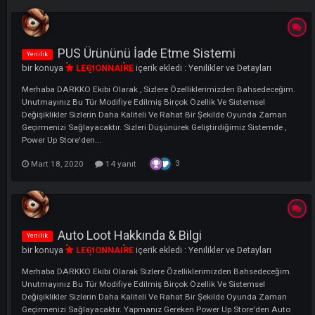
LI
PUS Ürününü İade Etme Sistemi
Yenilik
bir konuya
LEGIONNAIRE
içerik ekledi :
Yenilikler ve Detayları
Merhaba DARKKO Ekibi Olarak , Sizlere Özelliklerimizden Bahsedeceğ
Unutmayınız Bu Tür Modifiye Edilmiş Birçok Özellik Ve Sistemsel
Değişiklikler Sizlerin Daha Kaliteli Ve Rahat Bir Şekilde Oyunda Zama
Geçirmenizi Sağlayacaktır. Sizleri Düşünürek Geliştirdiğimiz Sistemde 
Power Up Store'den...
3
Mart 18, 2020
14 yanıt
Auto Loot Hakkında & Bilgi
Yenilik
bir konuya
LEGIONNAIRE
içerik ekledi :
Yenilikler ve Detayları