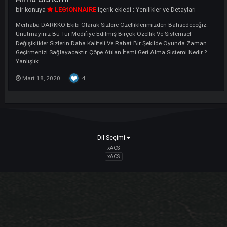
5
Mart 18, 2020
8 yanıt
Çöpe Atılan Veya NPC'ye Satılan Eşyayı G
Yenilik
Alma Sistemi
bir konuya
LEGIONNAIRE
içerik ekledi :
Yenilikler ve Detayları
Merhaba DARKKO Ekibi Olarak Sizlere Özelliklerimizden Bahsedeceği
Unutmayınız Bu Tür Modifiye Edilmiş Birçok Özellik Ve Sistemsel
Değişiklikler Sizlerin Daha Kaliteli Ve Rahat Bir Şekilde Oyunda Zama
Geçirmenizi Sağlayacaktır. Çöpe Atılan İtemi Geri Alma Sistemi Nedir 
Yanlışlık...
4
Mart 18, 2020