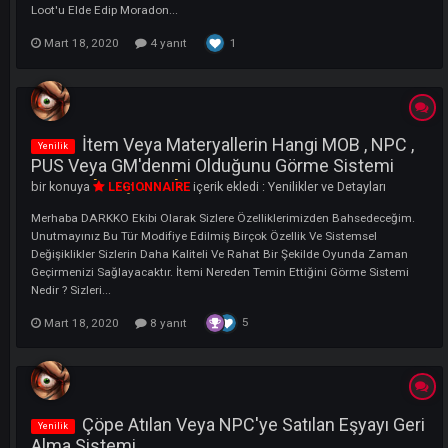
Merhaba DARKKO Ekibi Olarak Sizlere Özelliklerimizden Bahsedeceğ
Unutmayınız Bu Tür Modifiye Edilmiş Birçok Özellik Ve Sistemsel
Değişiklikler Sizlerin Daha Kaliteli Ve Rahat Bir Şekilde Oyunda Zama
Geçirmenizi Sağlayacaktır. Yapmanız Gereken Power Up Store'den Au
Loot'u Elde Edip Moradon...
1
Mart 18, 2020
4 yanıt
İtem Veya Materyallerin Hangi MOB , NPC
Yenilik
PUS Veya GM'denmi Olduğunu Görme Sistemi
bir konuya
LEGIONNAIRE
içerik ekledi :
Yenilikler ve Detayları
Merhaba DARKKO Ekibi Olarak Sizlere Özelliklerimizden Bahsedeceğ
Unutmayınız Bu Tür Modifiye Edilmiş Birçok Özellik Ve Sistemsel
Değişiklikler Sizlerin Daha Kaliteli Ve Rahat Bir Şekilde Oyunda Zama
Geçirmenizi Sağlayacaktır. İtemi Nereden Temin Ettiğini Görme Siste
Nedir ? Sizleri...