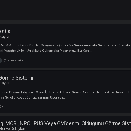
me Eklentisi
ler ve Detayları
i Gibi xACS Sunucularını Bir Üst Seviyeye Taşımak Ve Sunucumuzda Sıkılmad
Deneyimini Yaşatmak İçin Aralıksız Çalışmalar Yapıyoruz. Bu Kon...
(2 tane daha)
görme
larını Görme Sistemi
ler ve Detayları
e Hız Kesmeden Devam Ediyoruz Oyun İçi Upgrade Rate Görme Sistemi Nedir 
nvile itemi ve Scrollü Koyduğunuz Zaman Upgrade...