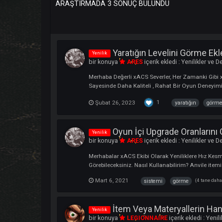
ARAŞTIRMADA 3 SONUÇ BULUNDU
Yaratığın Levelini Gör
Yenilik
bir konuya
ARES
içerik ekledi :
Yenilik
Merhaba Değerli xACS Severler, Her Zamank
Sayesinde Daha Kaliteli , Rahat Bir Oyun 
1
Şubat 26, 2023
yaratığın
Oyun İçi Upgrade Oran
Yenilik
bir konuya
ARES
içerik ekledi :
Yenilik
Merhabalar xACS Ekibi Olarak Yenilikler
Görebileceksiniz. Nasıl Kullanabilirim? A