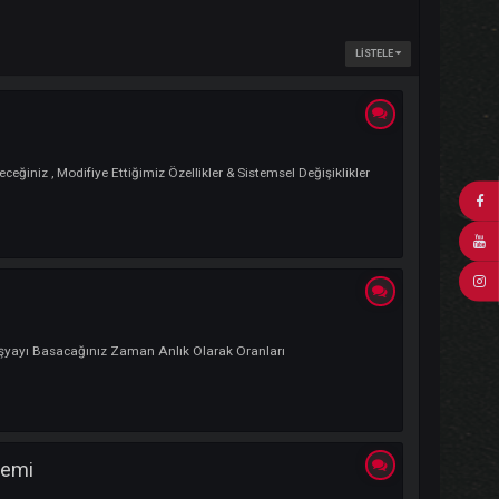
an Eğlenebileceğiniz , Modifiye Ettiğimiz Özellikler & Sistemsel Değişikli
? Artık Anvilde Eşyayı Basacağınız Zaman Anlık Olarak Oranları