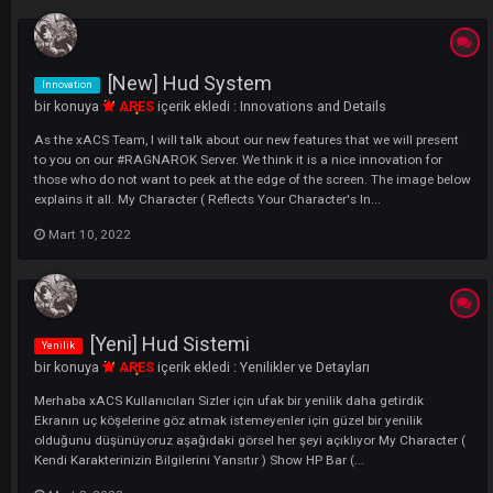
LI
[New] Hud System
Innovation
bir konuya
ARES
içerik ekledi :
Innovations and Details
As the xACS Team, I will talk about our new features that we will pres
to you on our #RAGNAROK Server. We think it is a nice innovation for
those who do not want to peek at the edge of the screen. The image 
explains it all. My Character ( Reflects Your Character's In...
Mart 10, 2022
[Yeni] Hud Sistemi
Yenilik
bir konuya
ARES
içerik ekledi :
Yenilikler ve Detayları