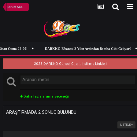
Forum Ana Sayfa
Nisan Cuma 22:00!
DARKKO Efsanesi 2 Yılın Ardından Bomba Gibi Geli
2025 DARKKO Güncel Client İndirme Linkleri
Daha fazla arama seçeneği
ARAŞTIRMADA 2 SONUÇ BULUNDU