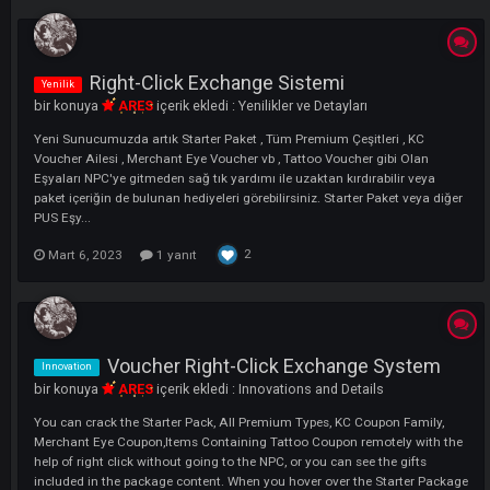
LI
Right-Click Exchange Sistemi
Yenilik
bir konuya
ARES
içerik ekledi :
Yenilikler ve Detayları
Yeni Sunucumuzda artık Starter Paket , Tüm Premium Çeşitleri , KC
Voucher Ailesi , Merchant Eye Voucher vb , Tattoo Voucher gibi Olan
Eşyaları NPC'ye gitmeden sağ tık yardımı ile uzaktan kırdırabilir veya
paket içeriğin de bulunan hediyeleri görebilirsiniz. Starter Paket veya d
PUS Eşy...
2
Mart 6, 2023
1 yanıt
Voucher Right-Click Exchange System
Innovation
bir konuya
ARES
içerik ekledi :
Innovations and Details