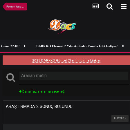
Forum Ana Sayfa
 Cuma 22:00!
DARKKO Efsanesi 2 Yılın Ardından Bomba Gibi Geliyor!
2025 DARKKO Güncel Client İndirme Linkleri
Daha fazla arama seçeneği
ARAŞTIRMADA 2 SONUÇ BULUNDU