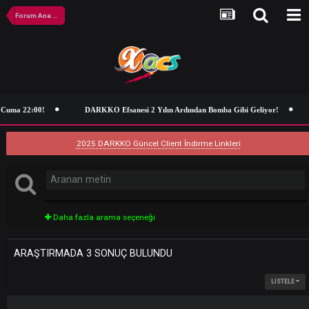
Forum Ana Sayfa
Cuma 22:00!
DARKKO Efsanesi 2 Yılın Ardından Bomba Gibi Geliyor!
2025 DARKKO Güncel Client İndirme Linkleri
Daha fazla arama seçeneği
ARAŞTIRMADA 3 SONUÇ BULUNDU