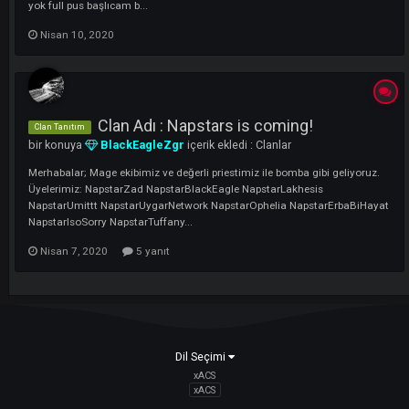
İsmim / Soy ismim :Mustafa Çekiç Yaşım : 25 Oynadığım Karakterler 
Priest hariç tüm jobları oynadım DAHA ÖNCE HİÇ KOMUT VERMEDİM 
Online Sürem : Her gün İletişim Adresim : 0531 473 71 03 (whatsapp
Kendi Açıklamam ; El Morad olarak başlamayı düşünüyorum Bir ekib
yok full pus başlıcam b...
Nisan 10, 2020
Clan Adı : Napstars is coming!
Clan Tanıtım
bir konuya
BlackEagleZgr
içerik ekledi :
Clanlar
Merhabalar; Mage ekibimiz ve değerli priestimiz ile bomba gibi geliyor
Üyelerimiz: NapstarZad NapstarBlackEagle NapstarLakhesis
NapstarUmittt NapstarUygarNetwork NapstarOphelia NapstarErbaBiH
NapstarIsoSorry NapstarTuffany...
Nisan 7, 2020
5 yanıt