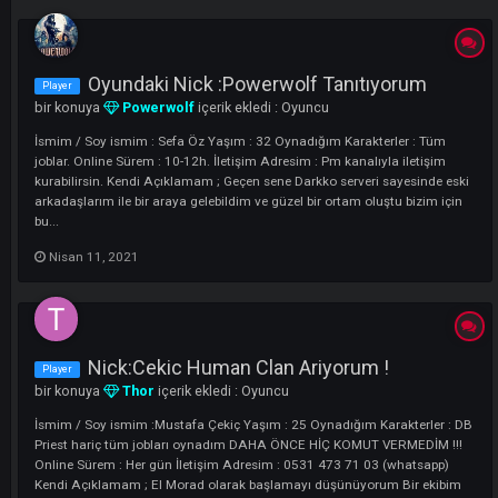
LI
Oyundaki Nick :Powerwolf Tanıtıyorum
Player
bir konuya
Powerwolf
içerik ekledi :
Oyuncu
İsmim / Soy ismim : Sefa Öz Yaşım : 32 Oynadığım Karakterler : Tüm
joblar. Online Sürem : 10-12h. İletişim Adresim : Pm kanalıyla iletişim
kurabilirsin. Kendi Açıklamam ; Geçen sene Darkko serveri sayesinde 
arkadaşlarım ile bir araya gelebildim ve güzel bir ortam oluştu bizim i
bu...
Nisan 11, 2021
Nick:Cekic Human Clan Ariyorum !
Player
bir konuya
Thor
içerik ekledi :
Oyuncu