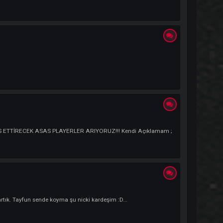
 herkese iyi oyunlar
RRİOR VE YILAN DES ETTİRECEK ASAS PLAYERLER ARIYORUZ!!! Kendi Açıkl