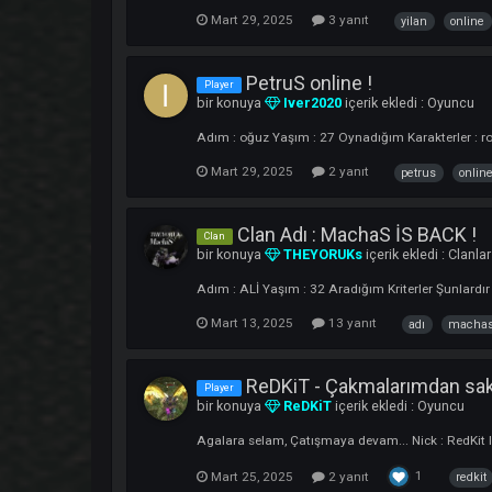
YILAN is online !
Player
bir konuya
YILAN
içerik ekledi :
Oyun
Adım : ozan Yaşım : 29 Oynadığım Karakter
Mart 29, 2025
3 yanıt
yilan
PetruS online !
Player
bir konuya
Iver2020
içerik ekledi :
O
Adım : oğuz Yaşım : 27 Oynadığım Karakte
Mart 29, 2025
2 yanıt
petrus
Clan Adı : MachaS İS BA
Clan
bir konuya
THEYORUKs
içerik ekledi 
Adım : ALİ Yaşım : 32 Aradığım Kriter
Mart 13, 2025
13 yanıt
adı