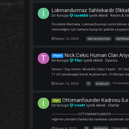
MyGiftToYou Burada !!
Player
bir konuya
mygift089
içerik ekledi :
O
Bütün emekçi dostlarıma başarılar ATLA
Nisan 11, 2021
mygifttoyou
bur
Polemikler Yapmak İSteyen 
bir konuya
Espri
içerik ekledi :
Resim
Malum son dönem onaysız konu açamadığımı
yapmaya devam edebilsinler. Her gün forum
Mayıs 26, 2020
1 yanıt
yapm
Lokmandurmaz Sahtekardir Di̇
bir konuya
iso6454
içerik ekledi :
Res
Öncelikle Merhaba. LokmanDurmaz isimli bil