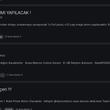
zing
!!!
Oyuncu
rler : Mage Online Sürem : 25 saat !!! ilteişim L3GROS pm. Kendi Açıklamam
(1 tane daha)
online
GE ALIMI YAPILACAK !
i :
Oyuncu
olmasından dolayı sıralamaya oynayacak 1x full puslu +25 yaş mage alımı y
(5 tane daha)
yapilacak