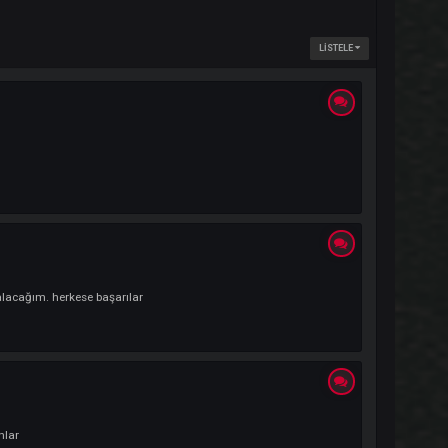
 xacs de yerimi alacağım. herkese başarılar