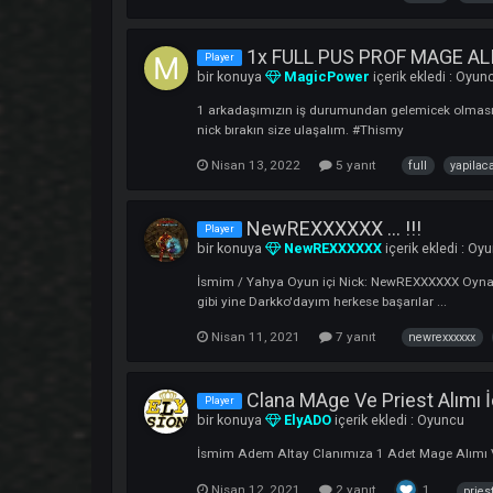
1
Mart 10, 2023
5 yanıt
L3GROS is Online !
Player
bir konuya
yunus0765
içerik ekledi :
Adım :L3GROS Yaşım : 25 Oynadığım Karakte
Nisan 15, 2022
1 yanıt
l3gros
1x FULL PUS PROF MA
Player
bir konuya
MagicPower
içerik ekled
1 arkadaşımızın iş durumundan gelemicek 
nick bırakın size ulaşalım. #Thismy
Nisan 13, 2022
5 yanıt
full
NewREXXXXXX ... !!!​​​​​​​​​​​​​​
Player