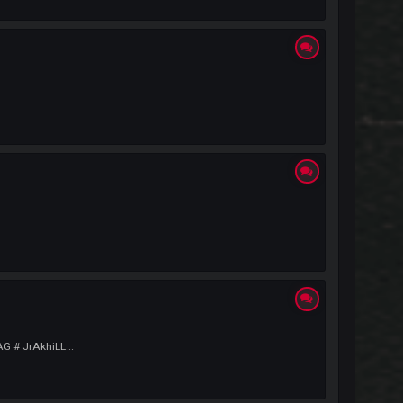
Adresim : NewREXXXXXX ( Yahya )#8084 Kendi Açıklamam : Merhaba Herzama
n.ekibi.best Teamspeak Buyrun Gelin.