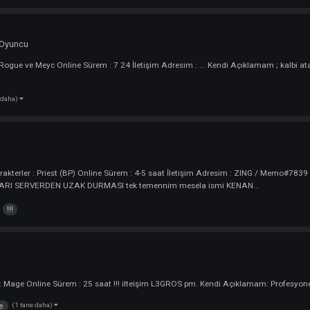
n sakının !
ncu
RedKit Irk : Karus Şubemiz yoktur ReDKiTT gibi farklı nickler görürseniz ta
(2 tane daha)
redkit
sakının
 ekledi :
Oyuncu
rler : Rogue ve Meyc Online Sürem : 7 24 İletişim Adresim : ... Kendi Açık
(2 tane daha)
u
m Karakterler : Priest (BP) Online Sürem : 4-5 saat İletişim Adresim : ZI
 EVLATLARI SERVERDEN UZAK DURMASI tek temennim mesela ismi KENAN