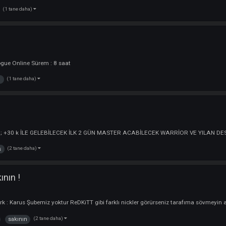
cu
ler : Rogue Online Sürem : 6 İletişim Adresim : oyun içi Kendi Açıklamam ;
(1 tane daha)
online
yuncu
rler : rogue Online Sürem : 8 saat
(1 tane daha)
online
CK !
:
Clanlar
ler Şunlardır ; +30 k İLE GELEBİLECEK İLK 2 GÜN MASTER ACABİLECEK WA
(2 tane daha)
machas