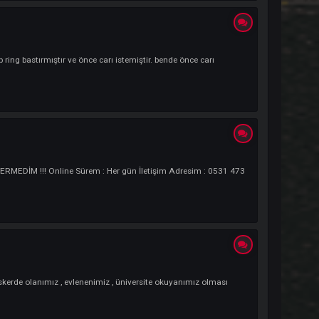
ını mahrum bıraktığınız bir konu. Tek bir başlık altında insanlar polemi
acagını söyleyip ring bastırmıştır ve önce carı istemiştir. bende önce carı