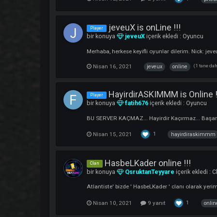
bir konuya
NewREXXXXXX
içerik ekl
İsmim / Yahya Oyun içi Nick: NewREXXXX
gibi yine Darkko'dayım herkese başarılar ..
Nisan 11, 2021
7 yanıt
newre
Clana MAge Ve Priest Al
Player
bir konuya
ElyADO
içerik ekledi :
Oyu
İsmim Adem Altay Clanımıza 1 Adet Mage A
1
Nisan 12, 2021
2 yanıt
jeveuX is onLine !!!
Player
bir konuya
jeveuX
içerik ekledi :
Oyu
Merhaba, herkese keyifli oyunlar dilerim. Ni
Nisan 16, 2021
jeveux
online