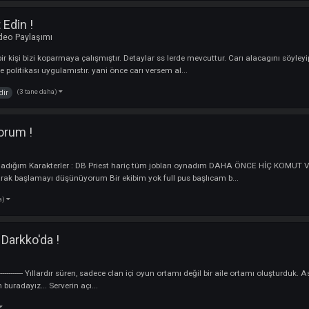
!
yuncu
NTIS 4Ever
(1 tane daha)
ada
Buraya !
 & Video Paylaşımı
z için forum üzerinde polemik göremiyoruz. Bence Knight Online oyuncular
a girip yeni polemik var mı diye bakıyorum en azından tek konu altın...
(3 tane daha)
ak
i̇steyen
kkat Edi̇n !
im & Video Paylaşımı
inen bir kişi bizi koparmaya çalışmıştır. Detaylar ss lerde mevcuttur. Carı al