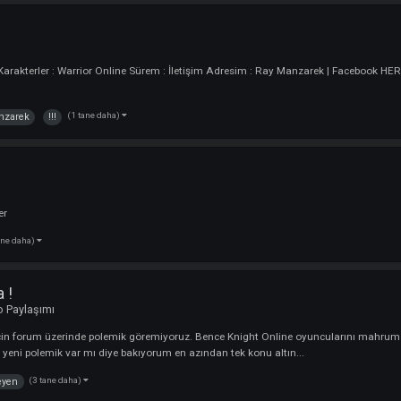
ine !!!
uncu
. Başarılar
(1 tane daha)
askimmm
online
kledi :
Clanlar
olarak yerimizi almış bulunmaktayız. . # xYAHYAx # GuardianAngel # Qsrukt
(1 tane daha)
online
!!!
!
Oyuncu
nadığım Karakterler : Warrior Online Sürem : İletişim Adresim : Ray Ma
(1 tane daha)
raymanzarek
!!!