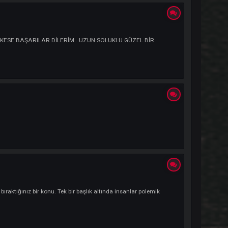
anTeyyare # UNIMAG # JrAkhiLL...
nzarek | Facebook HERKESE BAŞARILAR DİLERİM . UZUN SOLUKLU GÜZEL BİR