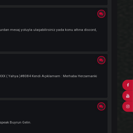
: Profesyonel üst düzey mage playeri. Eskiler bilir...
apılacaktır. Burdan mesaj yoluyla ulaşabilirsiniz yada konu altına disco