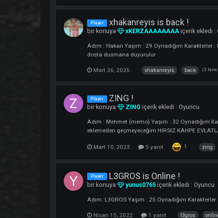
ReDKiT - Çakmalarımda
Player
bir konuya
ReDKiT
içerik ekledi :
Oyu
Agalara selam, Çatışmaya devam... Nick : 
1
Mart 25, 2025
2 yanıt
xhakanreyis is back !
Player
bir konuya
xKERZAAAAAAAA
içerik
Adım : Hakan Yaşım : 29 Oynadığım Karakte
dosta dusmana duyurulur
Mart 26, 2025
xhakanreyis
back
ZING !
Player
bir konuya
ZING
içerik ekledi :
Oyunc
Adım : Mehmet (memo) Yaşım : 32 Oynadığı
eklemeden geçmeyeceğim HIRSIZ KAHPE