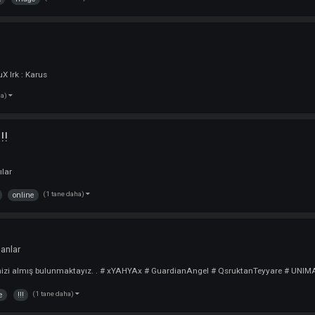
edi :
Oyuncu
XX Oynadığım Karakterler : Asas-Warrior Online Sürem : 8 /48 İletişim 
.
(1 tane daha)
xxxxxx
...
ımı İçeri !!!
ncu
lımı Ve 1 Adet Priest Alımı Olacakdır.. iletişim @elysionbiziz veya elysio
(4 tane daha)
priest
mage
ncu
ck: jeveuX Irk : Karus
(1 tane daha)