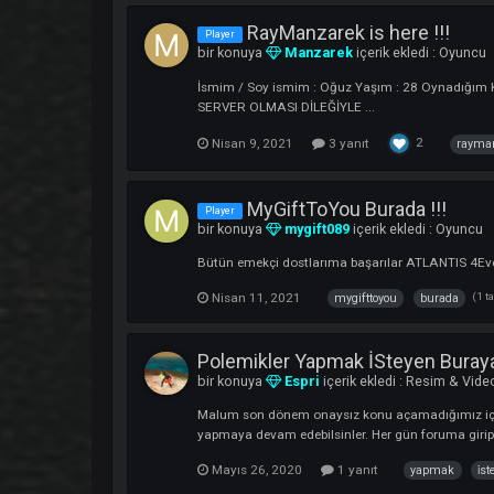
HayirdirASKIMMM is Onl
Player
bir konuya
fatih676
içerik ekledi :
Oy
BU SERVER KAÇMAZ... Hayirdir Kaçırmaz..
1
Nisan 15, 2021
hayirdir
HasbeLKader online !!!
Clan
bir konuya
QsruktanTeyyare
içerik e
Atlantiste' bizde ' HasbeLKader ' clanı 
1
Nisan 10, 2021
9 yanıt
RayManzarek is here !!
Player
bir konuya
Manzarek
içerik ekledi :
İsmim / Soy ismim : Oğuz Yaşım : 28 Oy
SERVER OLMASI DİLEĞİYLE ...
2
Nisan 9, 2021
3 yanıt