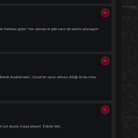
rafıma sövmeyin artık. Tayfun sende koyma şu nicki kardeşim :D...
lamam ; kalbi atan herkese gider ! her zaman ki gibi xacs de yerimi alacagı
NG / Memo#7839 Kendi Açıklamam ; Güzel bir oyun olması dileği ile bu notu
...