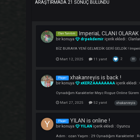
ARAŞTIRMADA 21 SONUÇ BULUNDU
ImperiaL CLANI O
Clan Tanıtım
bir konuya
drpekdemir
içerik ekledi
BİZ BURAYA YENİ GELMEDİK GERİ GELDİK
2
Mart 12, 2025
11 yanıt
xhakanreyis is back !
Player
bir konuya
xKERZAAAAAAAA
içerik
Oynadığım Karakterler Meyc Rogue Online 
Mart 27, 2025
52 yanıt
xhaka