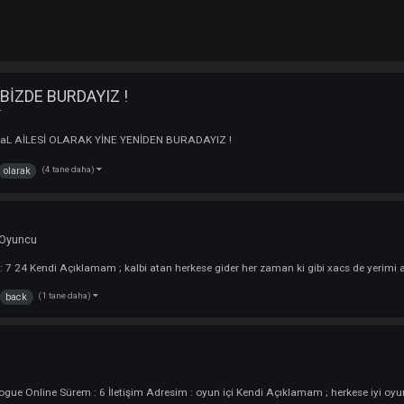
LARAK BİZDE BURDAYIZ !
 :
Clanlar
 ! ImperiaL AİLESİ OLARAK YİNE YENİDEN BURADAYIZ !
(4 tane daha)
!!!
olarak
 ekledi :
Oyuncu
Sürem : 7 24 Kendi Açıklamam ; kalbi atan herkese gider her zaman ki gibi
(1 tane daha)
nreyis
back