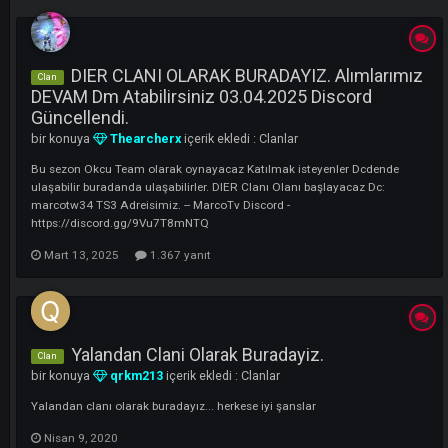
LI
DIER CLANI OLARAK BURADAYIZ. Alımları
Clan
DEVAM Dm Atabilirsiniz 03.04.2025 Discord
Güncellendi.
bir konuya
Thearcherx
içerik ekledi :
Clanlar
Bu sezon Okcu Team olarak oynayacaz Katılmak isteyenler Dcdende
ulaşabilir buradanda ulaşabilirler. DIER Clanı Olanı başlayacaz Dc:
marcotw34 TS3 Adreisimiz. -- MarcoTv Discord -
https://discord.gg/9Vu7T8mNTQ
Mart 13, 2025
1.367 yanıt
Yalandan Clani Olarak Buradayiz.
Clan