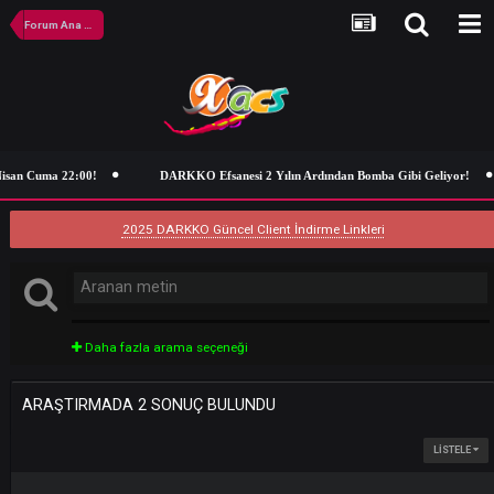
Forum Ana Sayfa
isan Cuma 22:00!
DARKKO Efsanesi 2 Yılın Ardından Bomba Gibi Geliy
2025 DARKKO Güncel Client İndirme Linkleri
Daha fazla arama seçeneği
ARAŞTIRMADA 2 SONUÇ BULUNDU