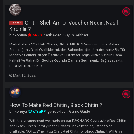
LI
Chitin Shell Armor Voucher Nedir , Nasıl
Rehber
Kırdırılır ?
bir konuya
ARES
içerik ekledi :
Oyun Rehberi
Merhabalar xACS Ekibi Olarak, #REDEMPTION Sunucumuzda Sizlere
Sunacağımız Yeni Özelliklerimizden Bahsedeceğim. Unutmayınız Bu 
Modifiye Edilmiş Birçok Özellik Ve Sistemsel Değişiklikler Sizlerin Dah
Kaliteli Ve Rahat Bir Şekilde Oyunda Zaman Geçirmenizi Sağlayacaktı
REDEMPTION Sunuc...
Mart 12, 2022
How To Make Red Chitin , Black Chitin ?