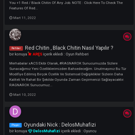
bir konuya
xTraPP
içerik ekledi :
Game Guide
With the arrangement we made on our RAGNAROK server, the Red Ch
and Black Chitin Family in the Bosses , have been adjusted to be
Craftable. NOTE: When You Craft Red Chitin or Black Chitin, It Will Giv
You +1 Red / Black Chitin Of Any Job. NOTE : Click Here To Check Th
Features Of Red...
Mart 11, 2022
Red Chitin , Black Chitin Nasıl Yapılır ?
Rehber
bir konuya
ARES
içerik ekledi :
Oyun Rehberi
Merhabalar xACS Ekibi Olarak, #RAGNAROK Sunucumuzda Sizlere
Sunacağımız Yeni Özelliklerimizden Bahsedeceğim. Unutmayınız Bu 
Modifiye Edilmiş Birçok Özellik Ve Sistemsel Değişiklikler Sizlerin Dah
Kaliteli Ve Rahat Bir Şekilde Oyunda Zaman Geçirmenizi Sağlayacaktı
RAGNAROK Sunucumuz...