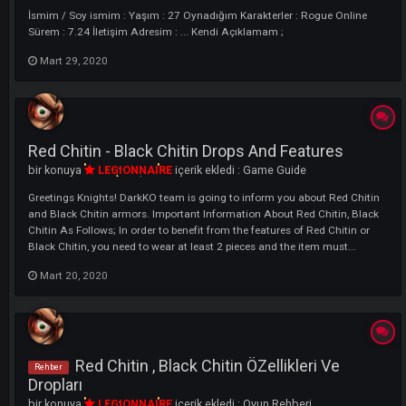
Mart 10, 2022
Oyundaki Nick : DelosMuhafizi
Player
bir konuya
DelosMuhafizi
içerik ekledi :
Oyuncu
İsmim / Soy ismim : Yaşım : 27 Oynadığım Karakterler : Rogue Onlin
Sürem : 7.24 İletişim Adresim : ... Kendi Açıklamam ;
Mart 29, 2020
Red Chitin - Black Chitin Drops And Features
bir konuya
LEGIONNAIRE
içerik ekledi :
Game Guide
Greetings Knights! DarkKO team is going to inform you about Red Chi
and Black Chitin armors. Important Information About Red Chitin, Bl
Chitin As Follows; In order to benefit from the features of Red Chitin o