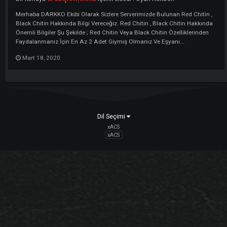
Black Chitin, you need to wear at least 2 pieces and the item must...
Mart 20, 2020
Red Chitin , Black Chitin ÖZellikleri Ve
Rehber
Dropları
bir konuya
LEGIONNAIRE
içerik ekledi :
Oyun Rehberi
Merhaba DARKKO Ekibi Olarak Sizlere Serverimizde Bulunan Red Chiti
Black Chitin Hakkında Bilgi Vereceğiz. Red Chitin , Black Chitin Hakk
Önemli Bilgiler Şu Şekilde ; Red Chitin Veya Black Chitin Özelliklerind
Faydalanmanız İçin En Az 2 Adet Giymiş Olmanız Ve Eşyanı...
Mart 18, 2020