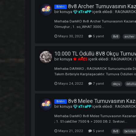
11.000 Tl ÖDüllü 2. Ay 8v8 
bir konuya
ARES
içerik ekledi :
RAGNA
Merhaba DARKKO ; RAGNAROK Sunucumuzda
Olacaktır. Her Takım Birbiriyle Karşılaşacak
Mayıs 24, 2022
2 yanıt
turnu
11.000 Tl ÖDüllü 2. Ay 8v8 
bir konuya
ARES
içerik ekledi :
RAGNA
Merhaba DARKKO ; RAGNAROK Sunucumuzda
Olacaktır. Her Takım Birbiriyle Karşılaşacak
Mayıs 24, 2022
2 yanıt
11.00
8v8 Archer Turnuvasını
Bildiri
bir konuya
xTraPP
içerik ekledi :
RAG
Merhaba DarkKO 8v8 Archer Turnuvasının K
Olmuştur ; 1. so_WHAT 3000...