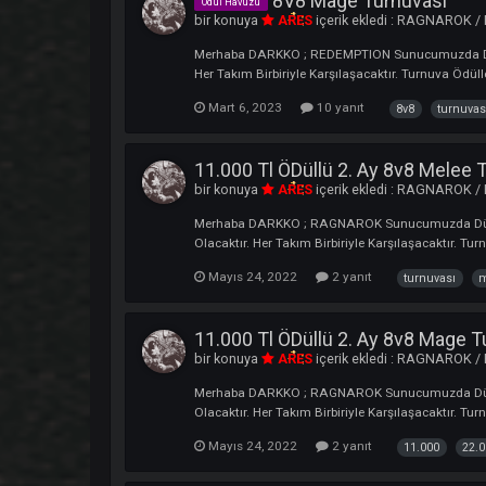
Merhaba DARKKO ; REDEMPTION Sunucumuzd
Takım Birbiriyle Karşılaşacaktır. Turnuva Öd
Mart 6, 2023
7 yanıt
turnuvas
8V8 Melee Turnuva
Ödül Havuzu
bir konuya
ARES
içerik ekledi :
RAGNA
Merhaba DARKKO ; REDEMPTION Sunucumuzd
Her Takım Birbiriyle Karşılaşacaktır. Turnuv
Mart 6, 2023
8 yanıt
turnuvas
8V8 Mage Turnuvas
Ödül Havuzu
bir konuya
ARES
içerik ekledi :
RAGNA
Merhaba DARKKO ; REDEMPTION Sunucumuzd
Her Takım Birbiriyle Karşılaşacaktır. Turnuv
Mart 6, 2023
10 yanıt
8v8