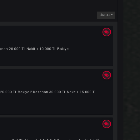
 TL Bakiye 3.Kazanan 20.000 TL Nakit + 10.000 TL Bakiye...
00 TL Nakit + 20.000 TL Bakiye 2.Kazanan 30.000 TL Nakit + 15.000 TL