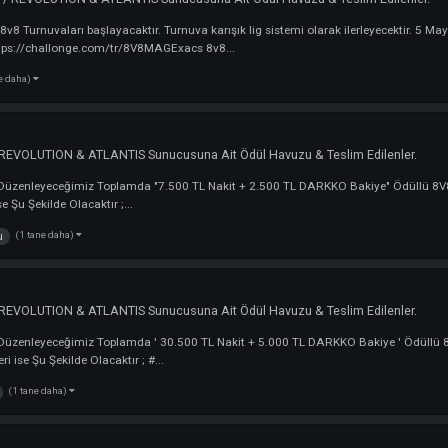
Kazananları Belirlendi
ROK / REVOLUTION & ATLANTIS Sunucusuna Ait Ödül Havuzu & Teslim 
 Turnuvasının Kazananları Belirlenmiştir. Kazanan Clanlar ; # Ödül Mik
(3 tane daha)
asının
8v8
nuva Eşleşmeleri
NAROK / REVOLUTION & ATLANTIS Sunucusuna Ait Ödül Havuzu & Tesli
ibari ile 8v8 Turnuvaları başlayacaktır. Turnuva karışık lig sistemi olarak
eleri; https://challonge.com/tr/8V8MAGExacs 8v8...
(3 tane daha)
o
ı
ROK / REVOLUTION & ATLANTIS Sunucusuna Ait Ödül Havuzu & Teslim 