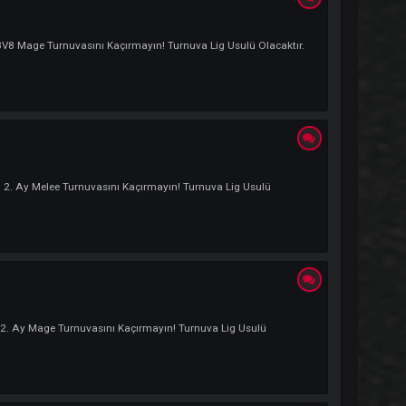
" Ödüllü 8V8 Okçu Turnuvasını Kaçırmayın! Turnuva Lig Usulü Olacaktı
Edilenler.
e ' Ödüllü 8V8 Melee Turnuvasını Kaçırmayın! Turnuva Lig Usulü Olacak
Edilenler.
ye ' Ödüllü 8V8 Mage Turnuvasını Kaçırmayın! Turnuva Lig Usulü Olacak