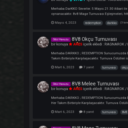
8v8 Mage Turnuvasının 
Bildiri
bir konuya
ARES
içerik ekledi :
RAGNA
DarkKO REDEMPTION Sunucumuzun 8v8 Mage
+ 1500 TL Bakiye...
Mayıs 6, 2023
4 yanıt
turnuv
DarKKO Redemption 8V8 Tur
bir konuya
xTraPP
içerik ekledi :
RAG
Merhaba DarKKO Severler. 5 Mayıs 21:30 it
oynanacaktır. 8v8 Mage Turnuvası Eşleşm
Mayıs 4, 2023
redemption
darkk
8V8 Okçu Turnuvas
Ödül Havuzu
bir konuya
ARES
içerik ekledi :
RAGNA