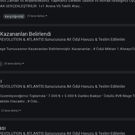
elliği [KC Karşılığında]
i :
Yenilikler ve Detayları
z ile istediğiniz Zaman Vs Atabileceksiniz. Yapmanız Gereken Sadece Vs Atm
v8 OLARAK GERÇEKLEŞTİRİLİR. 1v1 Arena VS Teklifi Atac...
(5 tane daha)
[cash
karşılığında]
ının Kazananları Belirlendi
ROK / REVOLUTION & ATLANTIS Sunucusuna Ait Ödül Havuzu & Teslim 
8 Mage Turnuvasının Kazananları Belirlenmiştir. Kazananlar ; # Ödül M
(4 tane daha)
mage
rnuvası
ROK / REVOLUTION & ATLANTIS Sunucusuna Ait Ödül Havuzu & Teslim 