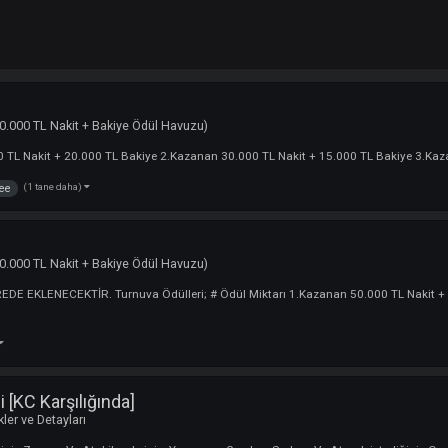
sı
 (3.000.000 TL Nakit + Bakiye Ödül Havuzu)
an 50.000 TL Nakit + 20.000 TL Bakiye 2.Kazanan 30.000 TL Nakit + 15.000
(1 tane daha)
ı
melee
uvası
 (3.000.000 TL Nakit + Bakiye Ödül Havuzu)
SÜREDE EKLENECEKTİR. Turnuva Ödülleri; # Ödül Miktarı 1.Kazanan 50.0
tane daha)