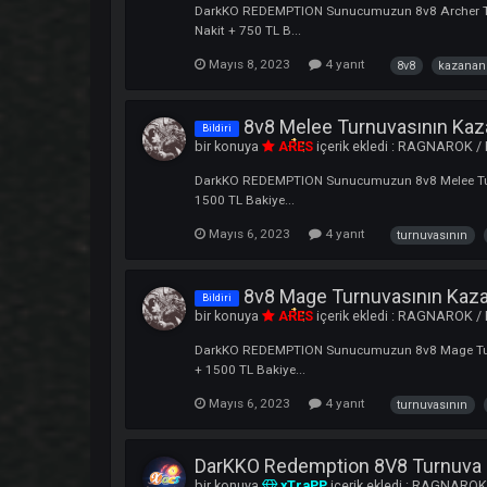
SUMMER Sunu
Summer Ödül Havuzu
bir konuya
ARES
içerik ekledi :
RAGNA
Güncelleniyor.
Mayıs 11, 2023
boost
sunucu
8v8 Archer Turnuvasını
Bildiri
bir konuya
ARES
içerik ekledi :
RAGNA
DarkKO REDEMPTION Sunucumuzun 8v8 Arch
Nakit + 750 TL B...
Mayıs 8, 2023
4 yanıt
8v8
8v8 Melee Turnuvasının
Bildiri
bir konuya
ARES
içerik ekledi :
RAGNA
DarkKO REDEMPTION Sunucumuzun 8v8 Melee
1500 TL Bakiye...
Mayıs 6, 2023
4 yanıt
turnuv