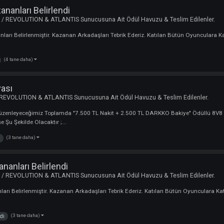
Melee Turnuvası
ROK / REVOLUTION & ATLANTIS Sunucusuna Ait Ödül Havuzu & Teslim 
 Düzenleyeceğimiz Toplamda ' 8.500 TL Nakit + 2.500 TL DARKKO Bakiye 
tır. Turnuva Ödülleri ise Şu Şekilde Olacaktır ; 1. W...
(3 tane daha)
vası
melee
Mage Turnuvası
ROK / REVOLUTION & ATLANTIS Sunucusuna Ait Ödül Havuzu & Teslim 
 Düzenleyeceğimiz Toplamda "8.500 TL Nakit + 2.500 TL DARKKO Bakiye
tır. Turnuva Ödülleri ise Şu Şekilde Olacaktır ;...
(4 tane daha)
0
22.000
n Kazananları Belirlendi
NAROK / REVOLUTION & ATLANTIS Sunucusuna Ait Ödül Havuzu & Tesli
azananları Belirlenmiştir. Kazanan Arkadaşları Tebrik Ederiz. Katılan Büt