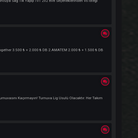
ak istediğiniz Oyuncuya Sağ Tık Yapıp 1v1 2v2 8v8 Seçeneklerinden Vs isteğ
Edilenler.
iktarı 1.AlwaysTogether 3.500 ₺ + 2.000 ₺ DB 2.AMATEM 2.000 ₺ + 1.500 
Edilenler.