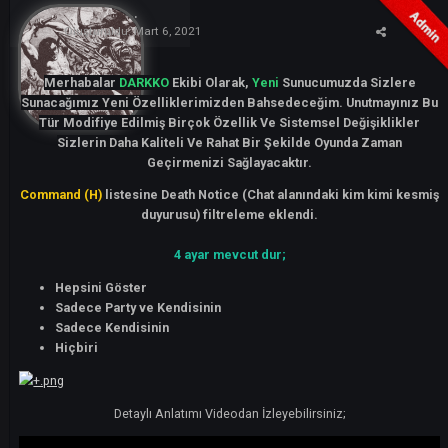
duyurusu)
kimi
kim
alanındaki
(chat
notice
kesmiş
ARES
285
Oluşturuldu:
Mart 6, 2021
Merhabalar
DARKKO
Ekibi Olarak,
Yeni
Sunucumuzda Sizle
Sunacağımız Yeni Özelliklerimizden Bahsedeceğim. Unutmayı
Tür Modifiye Edilmiş Birçok Özellik Ve Sistemsel Değişiklik
Sizlerin Daha Kaliteli Ve Rahat Bir Şekilde Oyunda Zaman
Geçirmenizi Sağlayacaktır.
Command (H)
listesine Death Notice (Chat alanındaki kim kimi 
duyurusu) filtreleme eklendi.
4 ayar mevcut dur;
Hepsini Göster
Sadece Party ve Kendisinin
Sadece Kendisinin
Hiçbiri