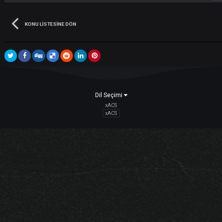
Bu konu kapalıdır ama konuya cevap yazmaya yetkiniz var
görünüyor.
Takipçiler
KONU LISTESINE DÖN
Dil Seçimi
xACS
xACS