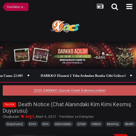
Yenilikler ve Detayları
n Cuma 22:00!
DARKKO Efsanesi 2 Yılın Ardından Bomba Gibi Geliyor!
2025 DARKKO Güncel Client İndirme Linkleri
Death Notice (Chat Alanındaki Kim Kimi Ke
Yenilik
Duyurusu)
Oluşturan:
ARES
,
Mart 6, 2021
-
Yenilikler ve Detayları