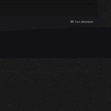
n Tenhada ....
Tü