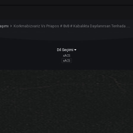
iz. Bir hesabınız varsa,
şimdi oturum açın
.
deo Paylaşımı
Korkmabizvariz Vs Priapos # 8v8 # Kabalıkta Dayılanırsa
Dil Seçimi
xACS
xACS