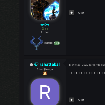
Altın Şövalye
++++++++++++++
AS:DASDAS
Alıntı
Üye
32
91 ileti
Karus
9.273
rahattakal
Mayıs 23, 2020
tari
Altın Şövalye
+++++++++++++++