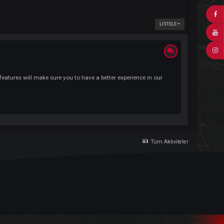
kind of modified features will make sure you to have a better experience in 
Tü