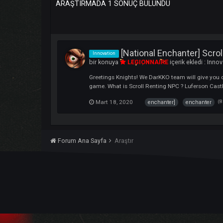
ARAŞTIRMADA 1 SONUÇ BULUNDU
[National Enchanter
Innovation
bir konuya
LEGIONNAIRE
içerik ekled
Greetings Knights! We DarKKO team will giv
game. What is Scroll Renting NPC ? Lufers
Mart 18, 2020
enchanter]
encha
Forum Ana Sayfa
Araştır