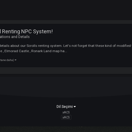
] Scroll Renting NPC System!
i :
Innovations and Details
e you details about our Scrolls renting system. Let's not forget that these 
on Castle , Elmorad Castle , Ronark Land map ha...
(8 tane daha)
nter