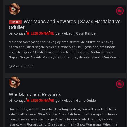
LI
War Maps and Rewards | Savaş Haritaları
Rehber
Ödüller
bir konuya
LEGIONNAIRE
içerik ekledi :
Oyun Rehberi
Merhaba Şovalyeler, Yeni savaş oylama sistemiyle birlikte artık savaş
haritalarını sizler seçebileceksiniz. "War Map List" içerisinde, arasında
seçebileceğiniz 7 farklı savaş haritası bulunmaktadır. Bunlar sırasıyla,
Napies Gorge, Alseids Prairie , Nieds Triangle , Nereids Island , Mini Ron
Mart 20, 2020
War Maps and Rewards
bir konuya
LEGIONNAIRE
içerik ekledi :
Game Guide