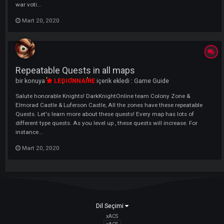
Hail Knights, With the new battle voting system, you will now be able t
select battle maps. "War Map List" has 7 different battle maps to choo
from. These are Napies Gorge, Alseids Prairie, Nieds Triangle, Nereids
Island, Mini Ronark Land, Oreads and finally Snow War maps. When t
war voti...
Mart 20, 2020
Repeatable Quests in all maps
bir konuya
LEGIONNAIRE
içerik ekledi :
Game Guide
Salute honorable Knights! DarkKnightOnline team Colony Zone &
Elmorad Castle & Luferson Castle, All the zones have these repeatabl
Quests. Let's learn more about these quests! Every map has lots of
different type quests. As you level up , these quests will increase. For
instance...
Mart 20, 2020