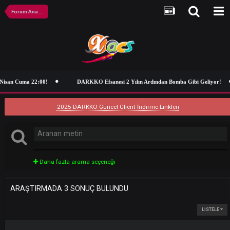
Forum Ana Sayfa
Nisan Cuma 22:00!
DARKKO Efsanesi 2 Yılın Ardından Bomba Gibi Geli
2025 DARKKO Güncel Client İndirme Linkleri
Daha fazla arama seçeneği
ARAŞTIRMADA 3 SONUÇ BULUNDU