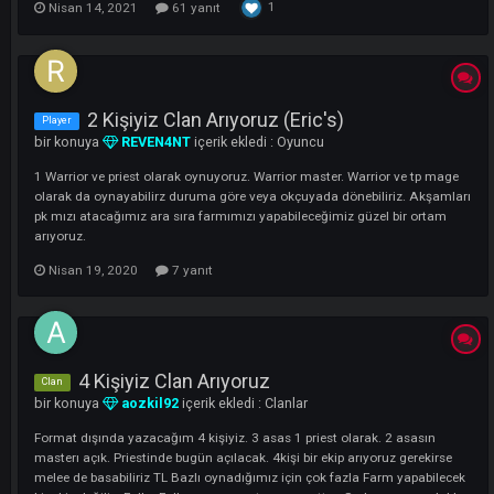
bir konuya
SchindlerYahudisi
içerik ekledi :
Clanlar
ILETISIM: https://discord.gg/H4huvUFake FURY Rynkar WaTz Marcus
Tamtam Elanora Jacktyler SchindlerYahudisi NapoleoneBonaparte
1
Nisan 14, 2021
61 yanıt
2 Kişiyiz Clan Arıyoruz (Eric's)
Player
bir konuya
REVEN4NT
içerik ekledi :
Oyuncu
1 Warrior ve priest olarak oynuyoruz. Warrior master. Warrior ve tp m
olarak da oynayabilirz duruma göre veya okçuyada dönebiliriz. Akşa
pk mızı atacağımız ara sıra farmımızı yapabileceğimiz güzel bir orta
arıyoruz.
Nisan 19, 2020
7 yanıt