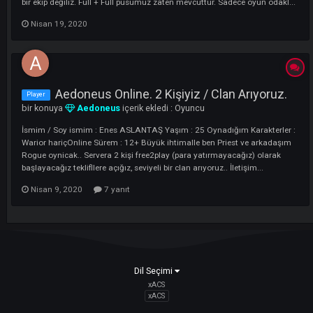
4 Kişiyiz Clan Arıyoruz
Clan
bir konuya
aozkil92
içerik ekledi :
Clanlar
Format dışında yazacağım 4 kişiyiz. 3 asas 1 priest olarak. 2 asasın
masterı açık. Priestinde bugün açılacak. 4kişi bir ekip arıyoruz gerekir
melee de basabiliriz TL Bazlı oynadığımız için çok fazla Farm yapabil
bir ekip değiliz. Full + Full pusumuz zaten mevcuttur. Sadece oyun odak
Nisan 19, 2020
Aedoneus Online. 2 Kişiyiz / Clan Arıyoruz
Player
bir konuya
Aedoneus
içerik ekledi :
Oyuncu
İsmim / Soy ismim : Enes ASLANTAŞ Yaşım : 25 Oynadığım Karakterl
Warior hariçOnline Sürem : 12+ Büyük ihtimalle ben Priest ve arkada
Rogue oynicak.. Servera 2 kişi free2play (para yatırmayacağız) olarak
başlayacağız teklifllere açığız, seviyeli bir clan arıyoruz.. İletişim...