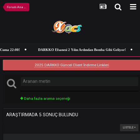
Forum Ana Sayfa
uma 22:00!
DARKKO Efsanesi 2 Yılın Ardından Bomba Gibi Geliyor!
2025 DARKKO Güncel Client İndirme Linkleri
Daha fazla arama seçeneği
ARAŞTIRMADA 5 SONUÇ BULUNDU