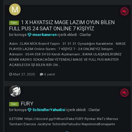
LI
1 X HAYATSIZ MAGE LAZIM OYUN BİLEN
Clan
FULL PUS 24 SAAT ONLİNE 7 KİŞİYİZ
bir konuya
mserkaneren
içerik ekledi :
Clanlar
Adım :CLAN NİCK Brain4 Yaşım : 31 31 31 Oynadığım Karakterler :
PLAYER LAZIM Online Sürem : 7 KİŞİYİZ 7 - 24 ONLİNEYİZ İletişim
Adresim : 0544 358 34 50 Kendi Açıklamam ; BANA ULAŞABİLİRSİN
KEMİK KADRO SOKACAĞIM YETENEKLİ MAGE VE FULL PUS MASTER
AÇABİLECEK İŞİ BİLEN BİR ON...
Mart 27, 2025
6 yanıt
FURY
Clan