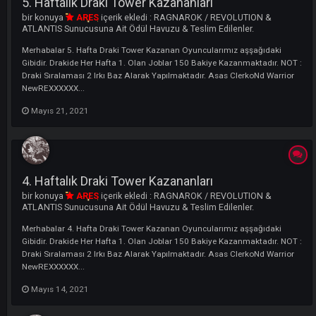
Gibidir. Drakide Her Hafta 1. Olan Joblar 150 Bakiye Kazanmaktadır. 
Draki Sıralaması 2 Irkı Baz Alarak Yapılmaktadır. Asas DontMissBro
Warrior NewREXXXXXX...
Mayıs 28, 2021
5. Haftalık Draki Tower Kazananları
bir konuya
ARES
içerik ekledi :
RAGNAROK / REVOLUTION &
ATLANTIS Sunucusuna Ait Ödül Havuzu & Teslim Edilenler.
Merhabalar 5. Hafta Draki Tower Kazanan Oyuncularımız aşşağıdaki
Gibidir. Drakide Her Hafta 1. Olan Joblar 150 Bakiye Kazanmaktadır. 
Draki Sıralaması 2 Irkı Baz Alarak Yapılmaktadır. Asas ClerkoNd Warr
NewREXXXXXX...
Mayıs 21, 2021