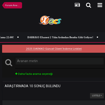
Forum Ana Sayfa
a 22:00!
DARKKO Efsanesi 2 Yılın Ardından Bomba Gibi Geliyor!
2025 DARKKO Güncel Client İndirme Linkleri
Daha fazla arama seçeneği
ARAŞTIRMADA 10 SONUÇ BULUNDU