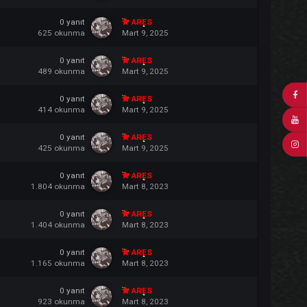
1
yanıt
ARES
1.648
okunma
Mart 31, 2025
1
yanıt
ARES
1.933
okunma
Mart 31, 2025
0
yanıt
ARES
625
okunma
Mart 9, 2025
0
yanıt
ARES
489
okunma
Mart 9, 2025
0
yanıt
ARES
414
okunma
Mart 9, 2025
0
yanıt
ARES
425
okunma
Mart 9, 2025
0
yanıt
ARES
1.804
okunma
Mart 8, 2023
0
yanıt
ARES