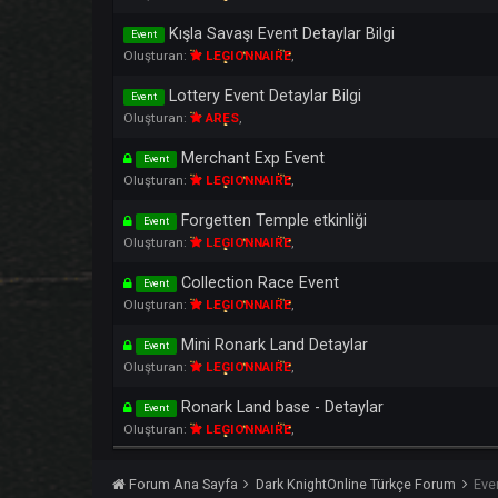
Oluşturan:
ARES
,
Juraid Mountain
Event
Oluşturan:
ARES
,
Bifrost Event
Event
Oluşturan:
ARES
,
Kışla Savaşı Event Detaylar Bilgi
Event
Oluşturan:
LEGIONNAIRE
,
Lottery Event Detaylar Bilgi
Event
Oluşturan:
ARES
,
Merchant Exp Event
Event
Oluşturan:
LEGIONNAIRE
,
Forgetten Temple etkinliği
Event
Oluşturan:
LEGIONNAIRE
,
Collection Race Event
Event