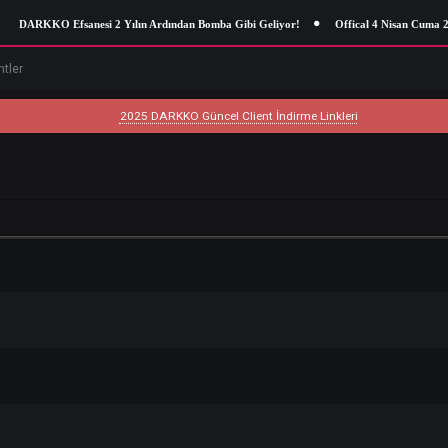
DARKKO Efsanesi 2 Yılın Ardından Bomba Gibi Geliyor!
Offical 4 Nisan C
um
Eventler
2025 DARKKO Güncel Client İndirme Linkleri
ilgi