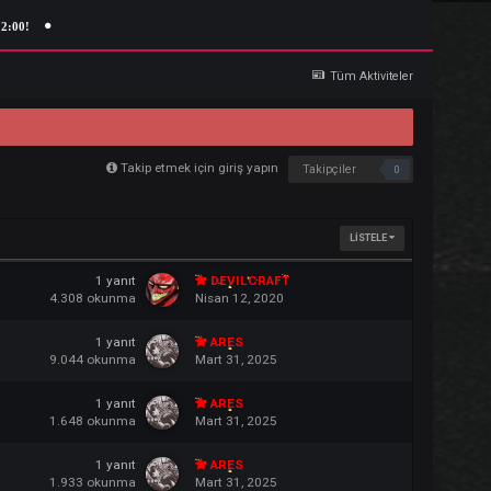
Giriş Yap
Kaydol
uma 22:00!
Tü
Takip etmek için giriş yapın
Takipçi
1
yanıt
DEVILCRAFT
4.308
okunma
Nisan 12, 2020
1
yanıt
ARES
9.044
okunma
Mart 31, 2025