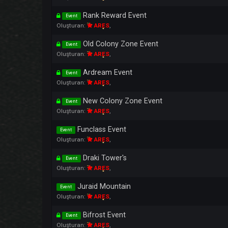
Chaos Dungeon Event
Event
Oluşturan:
ARES
,
Border Defense War
Event
Oluşturan:
ARES
,
Rank Reward Event
Event
Oluşturan:
ARES
,
Old Colony Zone Event
Event
Oluşturan:
ARES
,
Ardream Event
Event
Oluşturan:
ARES
,
New Colony Zone Event
Event
Oluşturan:
ARES
,
Funclass Event
Event
Oluşturan:
ARES
,
Draki Tower's
Event