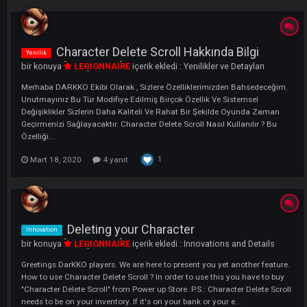
LI
Character Delete Scroll Hakkında Bilgi
Yenilik
bir konuya
LEGIONNAIRE
içerik ekledi :
Yenilikler ve Detayları
Merhaba DARKKO Ekibi Olarak , Sizlere Özelliklerimizden Bahsedeceğ
Unutmayınız Bu Tür Modifiye Edilmiş Birçok Özellik Ve Sistemsel
Değişiklikler Sizlerin Daha Kaliteli Ve Rahat Bir Şekilde Oyunda Zama
Geçirmenizi Sağlayacaktır. Character Delete Scroll Nasıl Kullanılır ? B
Özelliği...
1
Mart 18, 2020
4 yanıt
Deleting your Character
Innovation
bir konuya
LEGIONNAIRE
içerik ekledi :
Innovations and Details