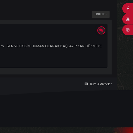
esim : Kendi Açıklamam ; BEN VE EKİBİM HUMAN OLARAK BAŞLAYIP KAN DÖ
Tü