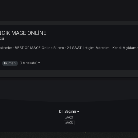
AN KANCIK MAGE ONLİNE
i :
Oyuncu
ığım Karakterler : BEST OF MAGE Online Sürem : 24 SAAT İletişim Adr
(3 tane daha)
iyannax
human