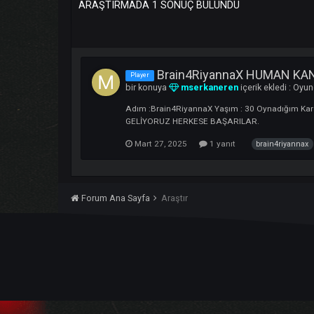
ARAŞTIRMADA 1 SONUÇ BULUNDU
Brain4RiyannaX HUM
Player
bir konuya
mserkaneren
içerik ekled
Adım :Brain4RiyannaX Yaşım : 30 Oynad
GELİYORUZ HERKESE BAŞARILAR.
Mart 27, 2025
1 yanıt
brain4r
Forum Ana Sayfa
Araştır