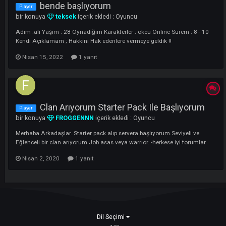
Mart 31, 2023
bende başlıyorum
Player
bir konuya
teksek
içerik ekledi :
Oyuncu
Adım :ali Yaşım : 28 Oynadığım Karakterler : okcu Online Sürem : 8 - 
Kendi Açıklamam ; Hakkını Hak edenlere vermeye geldık !!
Nisan 15, 2022
1 yanıt
Clan Arıyorum Starter Pack Ile Başlıyoru
Player
bir konuya
FROGGENNN
içerik ekledi :
Oyuncu
Merhaba Arkadaşlar. Starter pack alıp servera başlıyorum.Seviyeli ve
Eğlenceli bir clan arıyorum.Job asas veya warrıor. -herkese iyi forumla