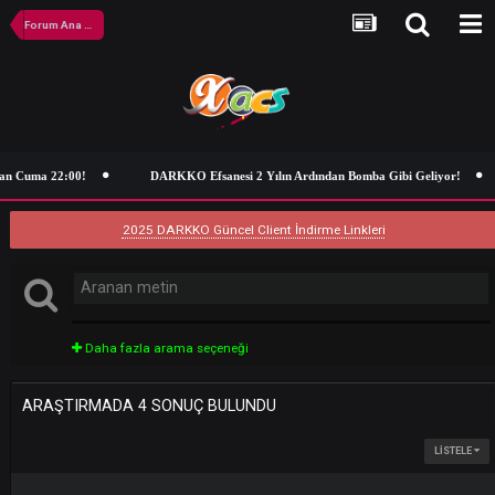
Forum Ana Sayfa
an Cuma 22:00!
DARKKO Efsanesi 2 Yılın Ardından Bomba Gibi Geliyor
2025 DARKKO Güncel Client İndirme Linkleri
Daha fazla arama seçeneği
ARAŞTIRMADA 4 SONUÇ BULUNDU