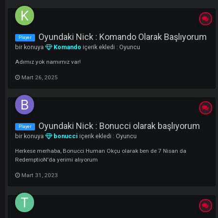
LI
Oyundaki Nick : Komando Olarak Başlıyo
Player
bir konuya
Komando
içerik ekledi :
Oyuncu
Adımız yok namımız var!
Mart 26, 2025
Oyundaki Nick : Bonucci olarak başlıyoru
Player
bir konuya
bonucci
içerik ekledi :
Oyuncu
Herkese merhaba, Bonucci Human Okçu olarak ben de 7 Nisan da
RedemptioN'da yerimi alıyorum