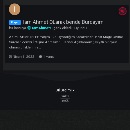
LI
Iam Ahmet OLarak bende Burdayım
Player
bir konuya
IamAhmet1
içerik ekledi :
Oyuncu
Adım :AHMETEFEE Yaşım : 28 Oynadığım Karakterler : Best Mage On
Sürem : Zombi İletişim Adresim : ... Kendi Açıklamam ; Keyifli bir oyu
olması dileklerimle...
Nisan 6, 2022
1 yanıt
Dil Seçimi
xACS
xACS