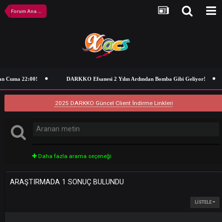
Forum Ana Sayfa
an Cuma 22:00!
DARKKO Efsanesi 2 Yılın Ardından Bomba Gibi Geliyor
2025 DARKKO Güncel Client İndirme Linkleri
Daha fazla arama seçeneği
ARAŞTIRMADA 1 SONUÇ BULUNDU