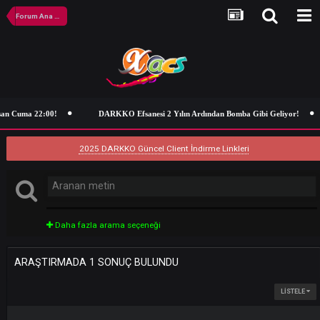
Forum Ana Sayfa
san Cuma 22:00!
DARKKO Efsanesi 2 Yılın Ardından Bomba Gibi Geliyo
2025 DARKKO Güncel Client İndirme Linkleri
Daha fazla arama seçeneği
ARAŞTIRMADA 1 SONUÇ BULUNDU