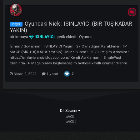
LI
Oyundaki Nick : ISINLAYICI (BİR TUŞ KA
Player
YAKIN)
bir konuya
ISINLAYICI
içerik ekledi :
Oyuncu
İsmim / Soy ismim : ISINLAYICI Yaşım : 27 Oynadığım Karakterler : T
MAGE (BİR TUŞ KADAR YAKIN) Online Sürem : 15-20 İletişim Adresim
https://isinlayiciarsiv.blogspot.com/ Kendi Açıklamam ; SinglePuşt
Clanında TP Mage olarak başlayacağım herkese keyifli oyunlar dileri
3
Nisan 9, 2021
1 yanıt
Dil Seçimi