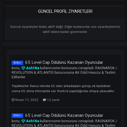
Derece
Puslu Şövalye
GÜNCEL PROFIL ZIYARETLERI
Güncel ziyaretçiler bloku aktif değil. Diğer kullanıcılar son ziyaretçiler
aktif edene kadar göremezler.
65 Level Cap Ödülünü Kazanan Oyuncular
Bildiri
konu,
Ash1Na
kullanıcısının konusunu cevapladı:
RAGNAROK
REVOLUTION & ATLANTIS Sunucusuna Ait Ödül Havuzu & Tesli
Edilenler.
Teşekkürler. Karus ırkında 65 olan arkadaşları görüp, ırk bastıktan