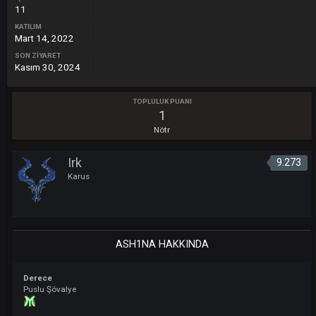
İÇERIK SAYISI
11
KATILIM
Mart 14, 2022
SON ZIYARET
Kasım 30, 2024
TOPLULUK PUANI
1
Nötr
Irk
9
Karus
ASH1NA HAKKINDA