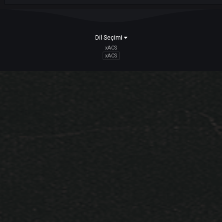
konu,
Ash1Na
kullanıcısının konusunu cevapladı:
Clanlar
Nisan 6, 2022
22 yanıt
Svetovid
Clan
konu,
Ash1Na
kullanıcısının konusunu cevapladı:
Clanlar
zorD
Nisan 4, 2022
22 yanıt
Dil Seçimi
xACS
xACS