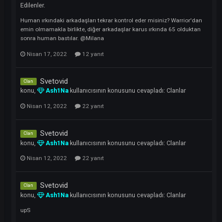
sonra 65 olma ihtimalide var. Kontrol yapıldığında ortaya çıkacaktır
Nisan 17, 2022
12 yanıt
65 Level Cap Ödülünü Kazanan Oyuncular
Bildiri
konu,
Ash1Na
kullanıcısının konusunu cevapladı:
RAGNAROK
REVOLUTION & ATLANTIS Sunucusuna Ait Ödül Havuzu & Tesli
Edilenler.
Human ırkındaki arkadaşları tekrar kontrol eder misiniz? Warrior'da
emin olmamakla birlikte, diğer arkadaşlar karus ırkında 65 oldukta
sonra human bastılar. @Milana
Nisan 17, 2022
12 yanıt
Svetovid
Clan
konu,
Ash1Na
kullanıcısının konusunu cevapladı:
Clanlar
Nisan 12, 2022
22 yanıt