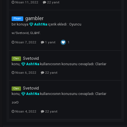
Svetovid
Clan
konu,
Ash1Na
kullanıcısının konusunu cevapladı:
Clanlar
Nisan 12, 2022
22 yanıt
Svetovid
Clan
konu,
Ash1Na
kullanıcısının konusunu cevapladı:
Clanlar
upS
Nisan 11, 2022
22 yanıt
gambler
Player
bir konuya
Ash1Na
içerik ekledi :
Oyuncu
w/Svetovid, GL&HF.
1
Nisan 7, 2022
1 yanıt
Svetovid
Clan