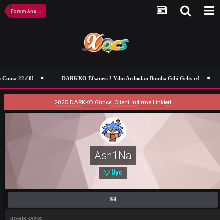
Forum Ana Sayfa
Cuma 22:00!
DARKKO Efsanesi 2 Yılın Ardından Bomba Gibi Geliyor!
2025 DARKKO Güncel Client İndirme Linkleri
Ash1Na
Üye