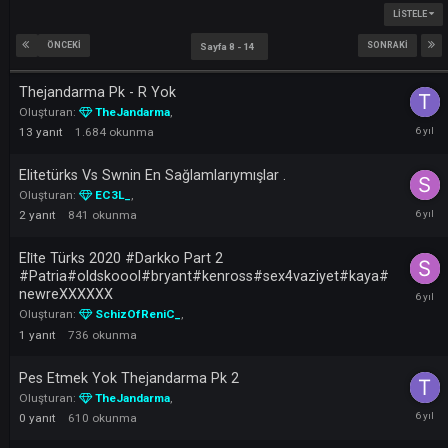
Yeni konu aç
LI
ÖNCEKI
SONRAK
Sayfa 8 - 14
Thejandarma Pk - R Yok
Oluşturan:
TheJandarma
,
13
yanıt
1.684
okunma
Elitetürks Vs Swnin En Sağlamlarıymışlar .
Oluşturan:
EC3L_
,
2
yanıt
841
okunma
Eli̇te Türks 2020 #Darkko Part 2
#Patria#oldskoool#bryant#kenross#sex4vaziyet#kaya#
newreXXXXXX
Oluşturan:
SchizOfReniC_
,
1
yanıt
736
okunma