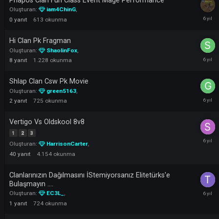
1
2
3
Oluşturan:
iam4ChinG
,
52
yanıt
4.727
okunma
Priapos Vs Hi
Oluşturan:
iam4ChinG
,
11
yanıt
1.422
okunma
Priapos Clan Fun Class Event Mage Performance
Oluşturan:
iam4ChinG
,
0
yanıt
613
okunma
Hi Clan Pk Fragman
Oluşturan:
ShaolinFox
,
8
yanıt
1.228
okunma
Shlap Clan Csw Pk Movie
Oluşturan:
green5163
,
2
yanıt
725
okunma