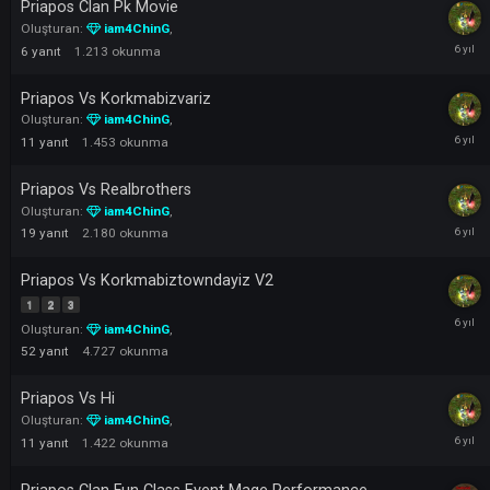
11
yanıt
1.246
okunma
Priapos Vs Kingmadrid
Oluşturan:
iam4ChinG
,
2
yanıt
841
okunma
Priapos Clan Pk Movie
Oluşturan:
iam4ChinG
,
6
yanıt
1.213
okunma
Priapos Vs Korkmabizvariz
Oluşturan:
iam4ChinG
,
11
yanıt
1.453
okunma
Priapos Vs Realbrothers
Oluşturan:
iam4ChinG
,
19
yanıt
2.180
okunma
Priapos Vs Korkmabiztowndayiz V2