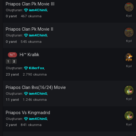
Pes Etmek Yok Thejandarma Pk 2
Oluşturan:
TheJandarma
,
0
yanıt
610
okunma
Priapos Clan Pk Movie III
Oluşturan:
iam4ChinG
,
0
yanıt
467
okunma
Priapos Clan Pk Movie II
Oluşturan:
iam4ChinG
,
0
yanıt
545
okunma
Hi™ Krallık
hi™
1
2
Oluşturan:
KillerFox
,
23
yanıt
2.790
okunma
Priapos Clan 8vs(16/24) Movie
Oluşturan:
iam4ChinG
,