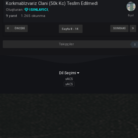
Vertigo Vs Oldskool 8v8
1
2
3
Oluşturan:
HarrisonCarter
,
40
yanıt
4.154
okunma
Clanlarınızın Dağılmasını İStemiyorsanız Elitetürks'e
Bulaşmayın ....
Oluşturan:
EC3L_
,
1
yanıt
724
okunma
Korkmabi̇zvariz Clani (50k Kc) Tesli̇m Edi̇lmedi̇
Oluşturan:
ISINLAYICI
,
9
yanıt
1.265
okunma
ÖNCEKI
SONRAK
Sayfa 8 - 14
Takipçiler