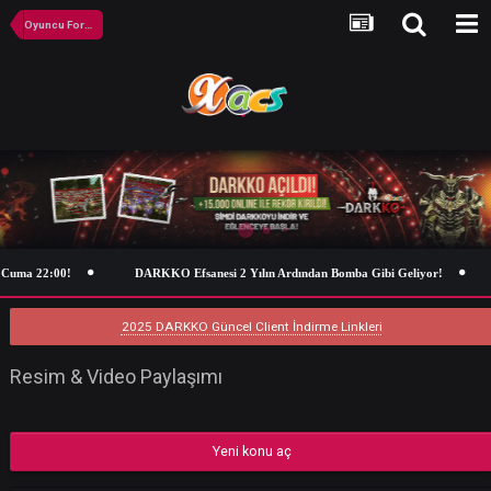
Oyuncu Forumu
ma 22:00!
DARKKO Efsanesi 2 Yılın Ardından Bomba Gibi Geliyor!
2025 DARKKO Güncel Client İndirme Linkleri
Resim & Video Paylaşımı