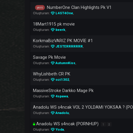
Oluşturan:
OberynMartell
,
iWalk ( WalkAway ) PK VOL 1
Oluşturan:
zeyzey666
,
Svetovid PK
Oluşturan:
iam4ChinG
,
NumberOne Clan Highlights Pk V1
yeni
Oluşturan:
L4ST4One
,
18Mart1915 pk movie
Oluşturan:
beerk
,
KorkmaBizVARIZ PK MOVİE #1
Oluşturan:
JESTERRRRRRR
,
Savage Pk Movie
Oluşturan:
AutumnKiss
,
WhyLishbeth CR PK
Oluşturan:
ozi1302
,