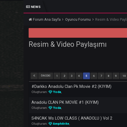
NEWS
DAR
Forum Ana Sayfa
Oyuncu Forumu
Resim & Vi
Resim & Video Paylaşımı
ÖNCEKI
1
2
3
4
5
6
7
8
#Darkko​​ Anadolu Clan Pk Movie #2 (KIYIM)
Oluşturan:
Yoda
,