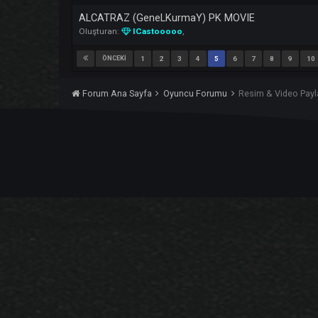
MassiveStroke Darkko Mage Pk
Oluşturan:
4spawa
,
Anadolu WS s4ncak VOL 2 YOLDAMI YOKSA
Oluşturan:
Anadolu
,
Anadolu WS s4ncak (PORNHUP)
1
2
Oluşturan:
Yoda
,
ALCATRAZ (GeneLKurmaY) PK MOVIE
Oluşturan:
ICastooooo
,
ÖNCEKI
1
2
3
4
5
6
7
8
Forum Ana Sayfa
Oyuncu Forumu
Resim & Vi