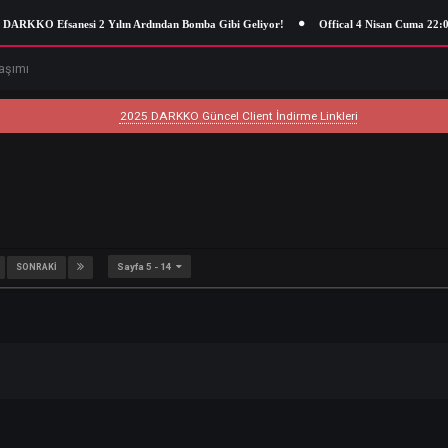
KKO Efsanesi 2 Yılın Ardından Bomba Gibi Geliyor!
Offical 4 Nisan Cum
deo Paylaşımı
2025 DARKKO Güncel Client İndirme Linkleri
Sayfa 5 - 14
9
10
SONRAKI