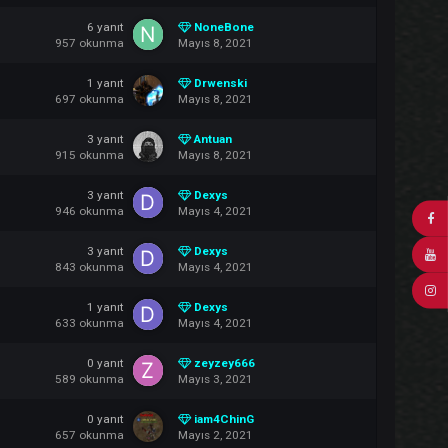
10
yanıt
Anadolu
1.157
okunma
Mayıs 9, 2021
3
yanıt
OREM4RRR
956
okunma
Mayıs 9, 2021
6
yanıt
NoneBone
957
okunma
Mayıs 8, 2021
1
yanıt
Drwenski
697
okunma
Mayıs 8, 2021
3
yanıt
Antuan
915
okunma
Mayıs 8, 2021
3
yanıt
Dexys
946
okunma
Mayıs 4, 2021
3
yanıt
Dexys
843
okunma
Mayıs 4, 2021
1
yanıt
Dexys