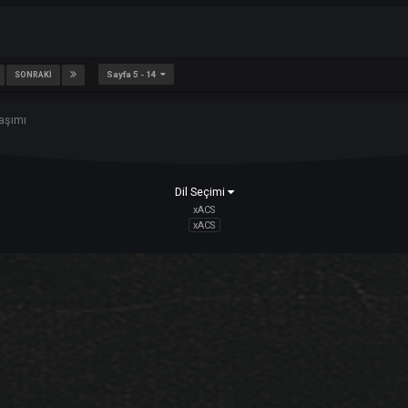
A ? (PORNHUP)
Sayfa 5 - 14
9
10
SONRAKI
deo Paylaşımı
Dil Seçimi