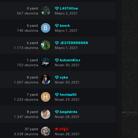
633
okunma
Mayıs 4, 2021
0
yanıt
zeyzey666
589
okunma
Mayıs 3, 2021
0
yanıt
iam4ChinG
657
okunma
Mayıs 2, 2021
0
yanıt
L4ST4One
567
okunma
Mayıs 2, 2021
0
yanıt
beerk
740
okunma
Mayıs 1, 2021
6
yanıt
JESTERRRRRRR
1.173
okunma
Mayıs 1, 2021
1
yanıt
AutumnKiss
753
okunma
Nisan 30, 2021
8
yanıt
cyka
1.007
okunma
Nisan 30, 2021