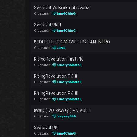
Anadolu CLAN PK MOVİE #1 (KIYIM)
Oluşturan:
Yoda
,
S4NCAK Ws LOW CLASS ( ANADOLU ) Vol 2
Oluşturan:
Amphitrite
,
Svetovid Vs Korkmabizvariz
Oluşturan:
iam4ChinG
,
Svetovid Pk II
Oluşturan:
iam4ChinG
,
BEDEEELLL PK MOVIE JUST AN INTRO
Oluşturan:
Java
,
RisingRevolution First PK
Oluşturan:
OberynMartell
,
RisingRevolution PK II
Oluşturan:
OberynMartell
,
RisingRevolution PK III