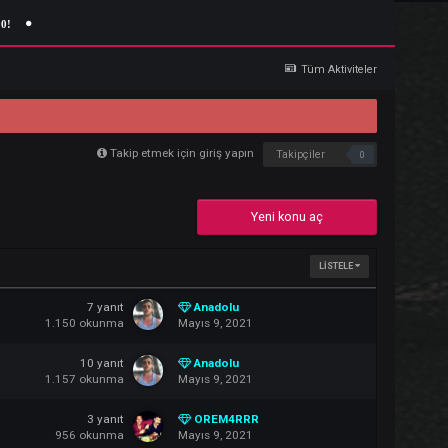
Giriş Yap
Kaydol
a 22:00!
Tü
Takip etmek için giriş yapın
Takipçi
Yeni konu 
7
yanıt
Anadolu
1.150
okunma
Mayıs 9, 2021