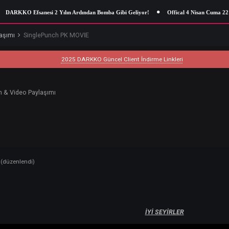
ARKKO Efsanesi 2 Yılın Ardından Bomba Gibi Geliyor!
Offical 4 Nisan Cu
deo Paylaşımı
SinglePunch PK MOVİE
2025 DARKKO Güncel Client İndirme Linkleri
İE
5
-
Resim & Video Paylaşımı
14, 2025
(düzenlendi)