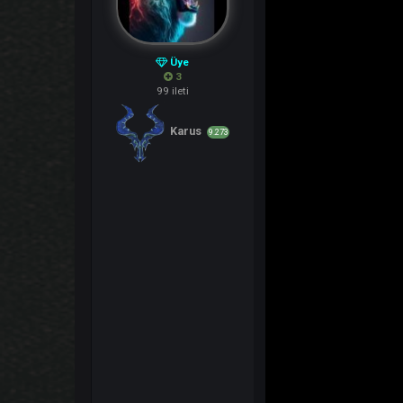
Üye
3
99 ileti
Karus
9.273