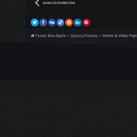
Konuya katıl
Şimdi gönderebilir ve daha sonra kayıt olabilirsin
Bu konuyu yanıtla
KONU LISTESINE DÖN
Forum Ana Sayfa
Oyuncu Forumu
Resim & Vi