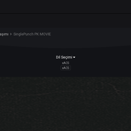
iz. Bir hesabınız varsa,
şimdi oturum açın
.
deo Paylaşımı
SinglePunch PK MOVİE
Dil Seçimi
xACS