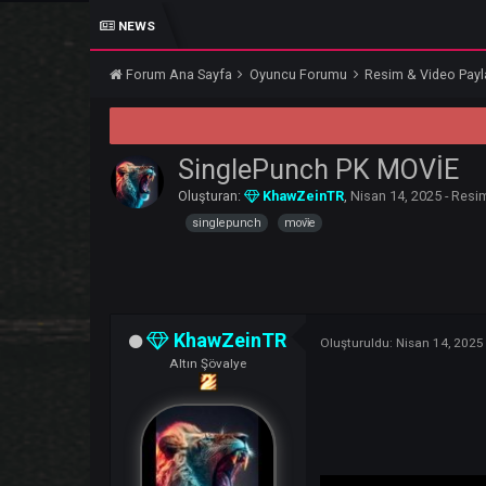
NEWS
D
Forum Ana Sayfa
Oyuncu Forumu
Resim & Vi
SinglePunch PK MOV
Oluşturan:
KhawZeinTR
,
Nisan 14, 202
singlepunch
movi̇e
KhawZeinTR
Oluşturuldu:
Nisan 
Altın Şövalye