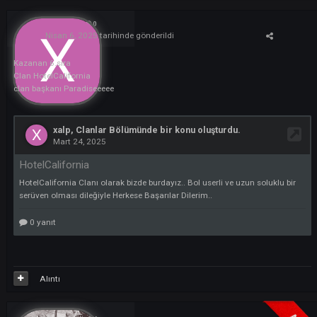
Alıntı
xalp
0
Nisan 6, 2025
tarihinde gönderildi
Kazanan 6.sıra
Clan HotelCalifornia
clan başkanı Paradiseeeee