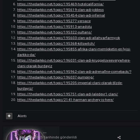
https://thedarkko.net/topic/195210-themvp/
https://thedarkko.net/topic/196096-clan-adi-swap-uye-ariyorum/
https://thedarkko.net/topic/196034-thepurelove/
https://thedarkko.net/topic/195257-surprise-clani-4-nisan-darkko
https://thedarkko.net/topic/195414-oklahomacitythunder/
https://thedarkko.net/topic/195469-hotelcalifornia/
https://thedarkko.net/topic/195619-clan-adi-jobless
https://thedarkko.net/topic/195454-clan-adi-infernal
https://thedarkko.net/topic/195277-versace
https://thedarkko.net/topic/195913-anadolu
https://thedarkko.net/topic/195322-sultans/
https://thedarkko.net/topic/195603-clan-adi-allahvarfarmyok
https://thedarkko.net/topic/195368-killswitch/
https://thedarkko.net/topic/195855-afrika-clani-memleketin-en-i̇yi
darkko-da/
https://thedarkko.net/topic/196031-clan-adi-kruggeloveeverywhe
clani-olarak-burdayiz
https://thedarkko.net/topic/195962-clan-adi-adrenali̇ne-comeba
https://thedarkko.net/topic/196037-pumping/
https://thedarkko.net/topic/195205-imperial-clani-olarak-bi̇zde-
burdayiz/
https://thedarkko.net/topic/195751-clan-adi-laledevr1-clani/