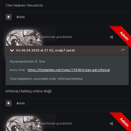
Alıntı
eralp7
3
Nisan 6, 2025
tarihinde gönderildi
Kazananlardan 8. Sıra
konu linki
:
https://thedarkko.net/topic/195454-clan-adi-infernal
Clan başkanın oyundaki nicki
:
InfernaLHaIIeIuj
Alıntı
emregenel55
0
Nisan 6, 2025
tarihinde gönderildi