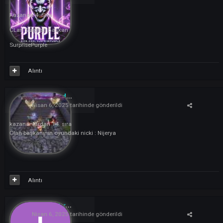
https://thedarkko.net/topic/2141-harman-archery-is-here/
Alıntı
Purple
10
Nisan 6, 2025
tarihinde gönderildi
Kazanan 4. Sıra
CLan Surprise Başkan
SurprisePurple
Alıntı
mkatasdemir
1
Nisan 6, 2025
tarihinde gönderildi
kazananlardan 14. sıra
Clan başkanının oyundaki nicki
: Nijerya