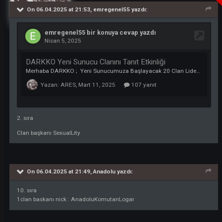
2. sıra
Clan başkanı SexualLity
Alıntı
ARES
285
Nisan 6, 2025
tarihinde gönderildi
On 06.04.2025 at 21:52,
eralp7
yazdı:
Kazananlardan 8. Sıra
konu linki
:
https://thedarkko.net/topic/195454-clan-adi-infernal