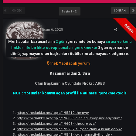
Bu konuyu yanıtla
ÖNCEKI
SONR
Sayfa 1 - 2
ARES
285
Oluşturuldu:
Nisan 6, 2025
Merhabalar kazananların
2 gün
içerisinde bu konuya
sırası ve
linkleri ile birlikte cevap atmaları gerekmekte
3 gün içeris
dönüş yapmayan clan başkanları ödüllerini alamayacak bilgin
Örnek Yapılacak yorum :
Kazananlardan 2. Sıra
Clan Başkanının Oyundaki Nicki : ARES
NOT : Yorumlar konuyu açan profil ile atılması gerekmekte