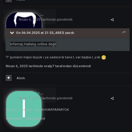
On 06.04.2025 at 21:43,
ImRosettaKhalifa
yazdı:
Kazananlardan 20.sıra
Clan başkanının oyundaki nicki : RosettaKhalifa