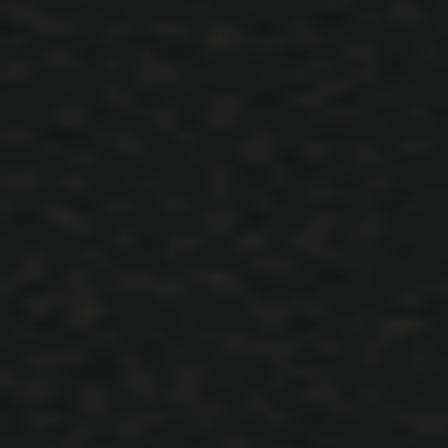
KONU LISTESINE DÖN
Dil Seçimi
xACS
xACS