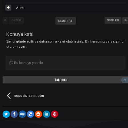
eralp7
3
Nisan 6, 2025
tarihinde gönderildi
On 06.04.2025 at 21:55,
ARES
yazdı:
InfernaLHaIIeIuj online değil
"I" şunların hepsi büyük ı ya sadece bi tane L var başka L yok
Nisan 6, 2025
tarihinde eralp7 tarafından düzenlendi
Alıntı
IamLegendKO
0
Nisan 6, 2025
tarihinde gönderildi
12.sıra : clan adı : ALLAHVARFARMYOK
clan leader : xIamLegend