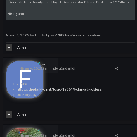
https://thedarkko.net/topic/195368-killswitch/
Oyundan kodunuz ve bakiyeniz gönderildi lütfen oyunda pm nizi kontro
ediniz.
Alıntı
Ayhan1907
0
Nisan 6, 2025
tarihinde gönderildi
5. Sıra Kazanan
Clan Başkanı nick : ForeverAzap