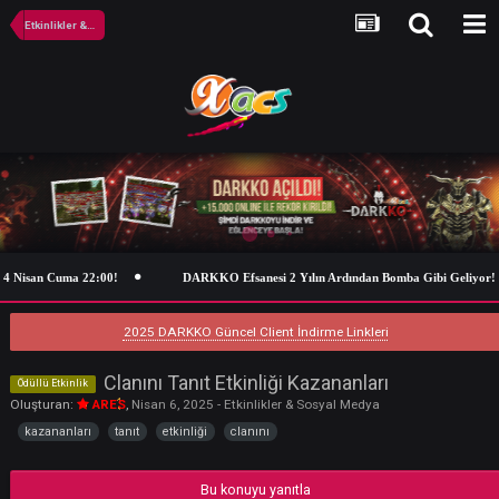
Etkinlikler & Sosyal Medya
ma 22:00!
DARKKO Efsanesi 2 Yılın Ardından Bomba Gibi Geliyor!
2025 DARKKO Güncel Client İndirme Linkleri
Clanını Tanıt Etkinliği Kazananları
Ödüllü Etkinlik
Oluşturan:
ARES
,
Nisan 6, 2025
-
Etkinlikler & Sosyal Medya
kazananları
tanıt
etkinliği
clanını