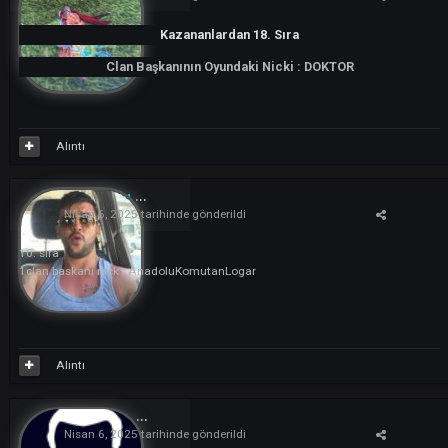
Nisan 6, 2025
tarihinde Ayhan1907 tarafından düzenlendi
Alıntı
furkan55f
0
Nisan 6, 2025
tarihinde gönderildi
7. Sıra
https://thedarkko.net/topic/195619-clan-adi-jobless
JB:HoLyDayi
Alıntı