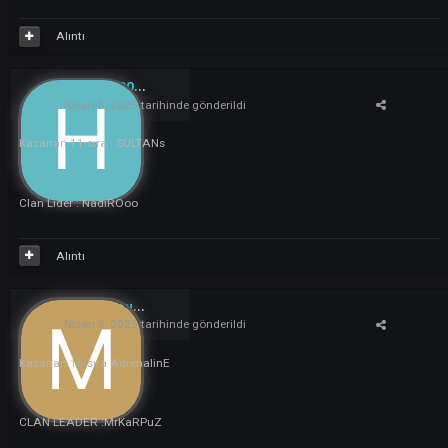
On 06.04.2025 at 21:44,
xalp
yazdı:
Kazanan 6.sıra
Clan HotelCalifornia
clan başkanı Paradiseeeee
Ödülleriniz verdiğiniz nicklere gönderildi pm bakabilrisiniz.
Alıntı