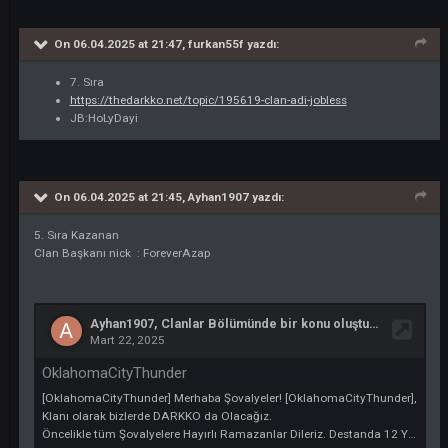
2. sıra
Clan başkanı SexualLity
On 06.04.2025 at 21:49,
Anadolu
yazdı:
10. sıra
1clan baskanı nick
:
AnadoluKomutanLogar
On 06.04.2025 at 21:48,
drpekdemir
yazdı:
Kazananlardan 18. Sıra
Clan Başkanının Oyundaki Nicki : DOKTOR