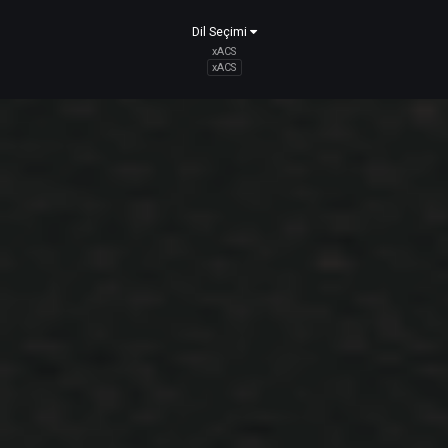
Alıntı
hasan006
1
Nisan 6, 2025
tarihinde gönderildi
Kazanan 11.sıra : SULTANs
Clan Lider : NadiROoo
Alıntı
Mrkarpuz
0
Nisan 6, 2025
tarihinde gönderildi