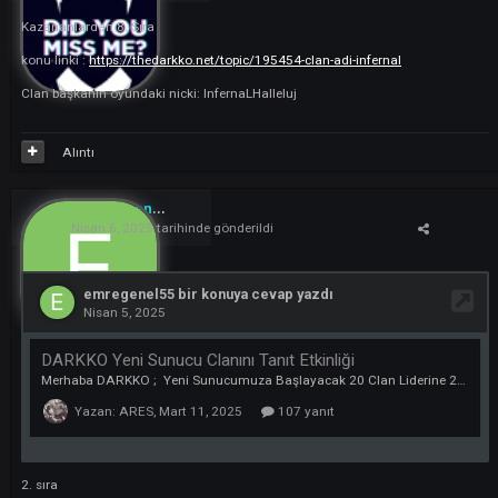
drpekdemir
4
Nisan 6, 2025
tarihinde gönderildi
Kazananlardan 18. Sıra
Clan Başkanının Oyundaki Nicki : DOKTOR
Alıntı
Anadolu
13
Nisan 6, 2025
tarihinde gönderildi
10. sıra
1clan baskanı nick
:
AnadoluKomutanLogar