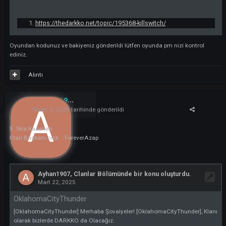
Kazanan 4. Sıra
CLan Surprise Başkan
SurprisePurple
On 06.04.2025 at 21:41,
mkatasdemir
yazdı:
kazananlardan 14. sıra
Clan başkanının oyundaki nicki
: Nijerya
On 06.04.2025 at 21:42,
I4K4OSx7
yazdı:
13. Sıra KillSwitch
Clan baskanı Nıcki: ExplosaoI4K4OSx7