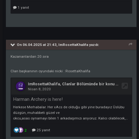
On 06.04.2025 at 21:48,
drpekdemir
yazdı:
Kazananlardan 18. Sıra
Clan Başkanının Oyundaki Nicki : DOKTOR
On 06.04.2025 at 21:47,
furkan55f
yazdı:
7. Sıra
https://thedarkko.net/topic/195619-clan-adi-jobless
JB:HoLyDayi
On 06.04.2025 at 21:47,
furkan55f
yazdı:
7. Sıra
https://thedarkko.net/topic/195619-clan-adi-jobless
JB:HoLyDayi