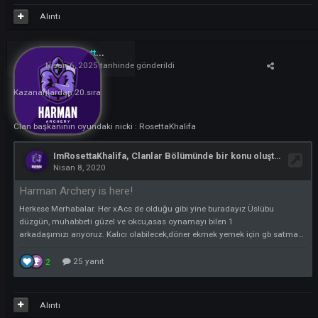
Nisan 6, 2025
tarihinde gönderildi
On 06.04.2025 at 21:41,
Purple
yazdı:
Kazanan 4. Sıra
CLan Surprise Başkan
SurprisePurple
Oyundan kodunuz ve bakiyeniz gönderildi lütfen oyunda pm nizi kontro
ediniz.
Alıntı
ImRosettaKhalifa
18
Nisan 6, 2025
tarihinde gönderildi
Kazananlardan 20.sıra
Clan başkanının oyundaki nicki : RosettaKhalifa