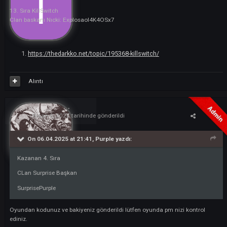
Alıntı
I4K4OSx7
11
Nisan 6, 2025
tarihinde gönderildi
13. Sıra KillSwitch
Clan baskanı Nıcki: ExplosaoI4K4OSx7
https://thedarkko.net/topic/195368-killswitch/
Alıntı
ARES
285