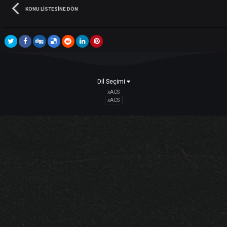
Bu konu kapalıdır ama konuya cevap yazmaya yetkiniz var
görünüyor.
Takipçiler
KONU LISTESINE DÖN
Dil Seçimi
xACS
xACS