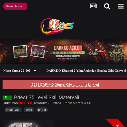
Priest Master & Skill
Nisan Cuma 22:00!
DARKKO Efsanesi 2 Yılın Ardından Bomba Gibi Gel
2025 DARKKO Güncel Client İndirme Linkleri
Priest 75 Level Skill Materyali
Skill
Oluşturan:
ARES
,
Temmuz 23, 2023
-
Priest Master & Skill
materyali
level
priest