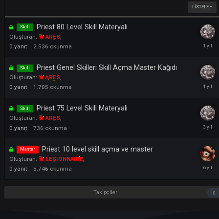
Yeni konu aç
LI
Priest 80 Level Skill Materyali
Skill
Oluşturan:
ARES
,
0
yanıt
2.536
okunma
Priest Genel Skilleri Skill Açma Master Kağıdı
Skill
Oluşturan:
ARES
,
0
yanıt
1.705
okunma
Priest 75 Level Skill Materyali
Skill
Oluşturan:
ARES
,
0
yanıt
736
okunma
Priest 10 level skill açma ve master
Master
Oluşturan:
LEGIONNAIRE
,
0
yanıt
5.746
okunma