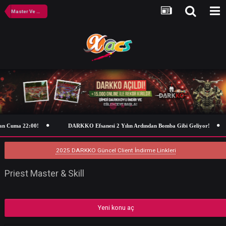
Master Ve Skill Görevleri
an Cuma 22:00!
DARKKO Efsanesi 2 Yılın Ardından Bomba Gibi Geliyor
2025 DARKKO Güncel Client İndirme Linkleri
Priest Master & Skill