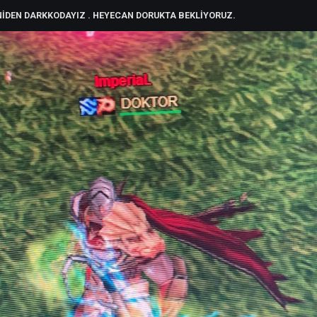
rler :
Rogue
24
:
İNE - YENİDEN DARKKODAYIZ . HEYECAN DORUKTA BEKLİYORUZ.