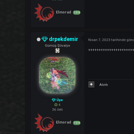
drpekdemir
Nisan 6, 2023
tarihi
Gümüş Şövalye
++++++++++
Alıntı
Üye
4
36 ileti
Elmorad
7.319
drpekdemir
Nisan 7, 2023
tarihi