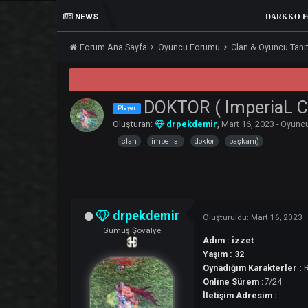
NEWS
DARKKO Efsanesi 2 Yılı
Forum Ana Sayfa
Oyuncu Forumu
Clan & Oyu
DOKTOR ( Imperia
Player
Oluşturan:
drpekdemir
,
Mart 16, 2023
clan
imperial
doktor
başkanı)
drpekdemir
Oluşturuldu:
Mart 1
Gümüş Şövalye
Adım : izzet