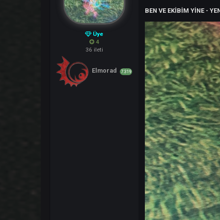
Yaşım : 32
Oynadığım Karakte
Online Sürem :
7/
İletişim Adresim 
BEN VE EKİBİM Y
Üye
4
36 ileti
Elmorad
7.319