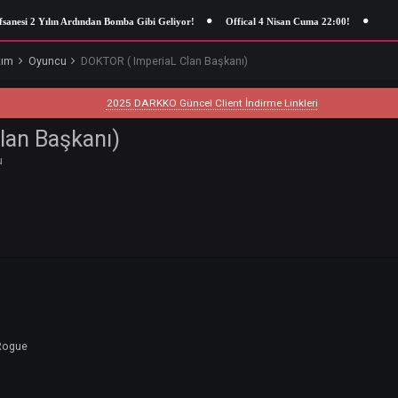
n Ardından Bomba Gibi Geliyor!
Offical 4 Nisan Cuma 22:00!
ncu Tanıtım
Oyuncu
DOKTOR ( ImperiaL Clan Başkanı)
2025 DARKKO Güncel Client İndirme Linkleri
L Clan Başkanı)
-
Oyuncu
6, 2023