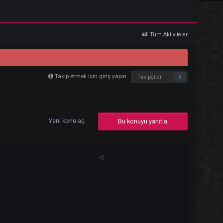
Giriş Yap
Kaydol
Tü
Takip etmek için giriş yapın
Takipçi
Yeni konu aç
Bu konuyu yan