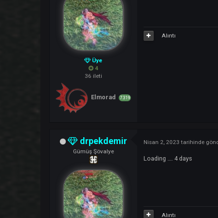
Alıntı
drpekdemir
Mart 26, 2023
tarihi
Gümüş Şövalye
+++++++++++++++
Alıntı
Üye
4
36 ileti
Elmorad
7.319