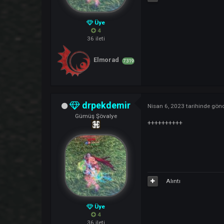
drpekdemir
Nisan 2, 2023
tarihi
Gümüş Şövalye
Loading …. 4 days
Alıntı
Üye
4
36 ileti
Elmorad
7.319