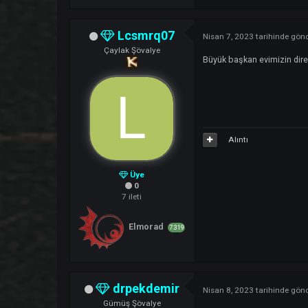
Gümüş Şövalye
+++++++++++++++
Alıntı
Üye
4
36 ileti
Elmorad
7.319
Lcsmrq07
Nisan 7, 2023
tarihi
Çaylak Şövalye
Büyük başkan evimi