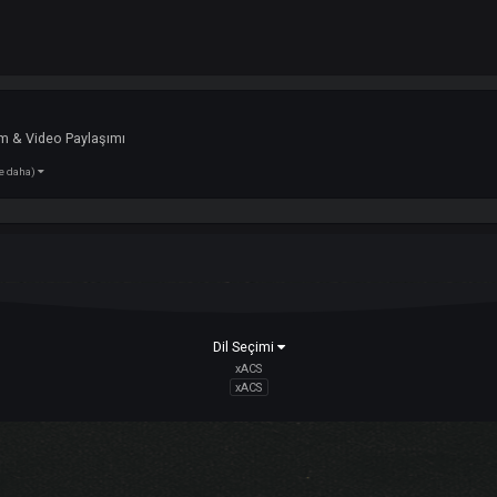
 Pk 2
di :
Resim & Video Paylaşımı
(2 tane daha)
ok
Dil Seçimi
xACS
xACS