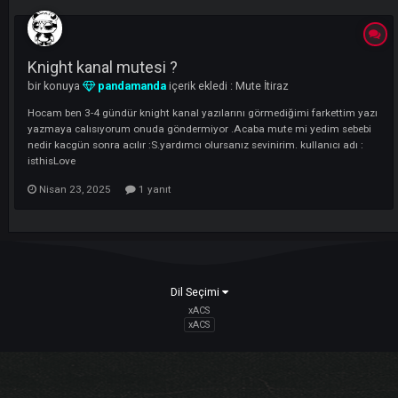
LI
Knight kanal mutesi ?
bir konuya
pandamanda
içerik ekledi :
Mute İtiraz
Hocam ben 3-4 gündür knight kanal yazılarını görmediğimi farkettim 
yazmaya calısıyorum onuda göndermiyor .Acaba mute mi yedim seb
nedir kacgün sonra acılır :S.yardımcı olursanız sevinirim. kullanıcı adı
isthisLove
Nisan 23, 2025
1 yanıt
Dil Seçimi
xACS