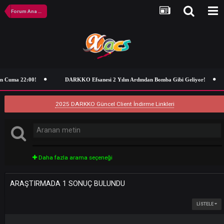
Forum Ana Sayfa
an Cuma 22:00!
DARKKO Efsanesi 2 Yılın Ardından Bomba Gibi Geliyor
2025 DARKKO Güncel Client İndirme Linkleri
Daha fazla arama seçeneği
ARAŞTIRMADA 1 SONUÇ BULUNDU