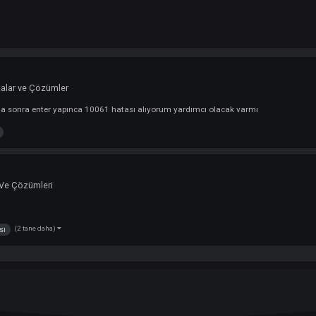
edi :
Hatalar ve Çözümler
ıyorum daha sonra enter yapınca 10061 hatası alıyorum yardımcı olacak var
10061
iv Hata Ve Çözümleri
(2 tane daha)
x
hatası