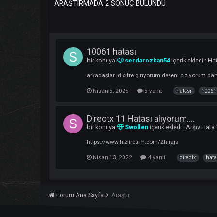
ARAŞTIRMADA 2 SONUÇ BULUNDU
10061 hatası
bir konuya
serdarozkan54
içerik ekl
arkadaşlar ıd sıfre gırıyorum desenı cız
Nisan 5, 2025
5 yanıt
hatası
Directx 11 Hatası alıyorum....
bir konuya
Swollen
içerik ekledi :
Arş
https://www.hizliresim.com/2hirajs
Nisan 13, 2022
4 yanıt
direct